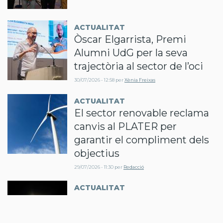
ACTUALITAT
Òscar Elgarrista, Premi
Alumni UdG per la seva
trajectòria al sector de l’oci
30/07/2026 - 12:58
per
Xènia Freixas
ACTUALITAT
El sector renovable reclama
canvis al PLATER per
garantir el compliment dels
objectius
29/07/2026 - 11:30
per
Redacció
ACTUALITAT
Compte enrere per l’eclipsi:
què se’n sap i què es pot