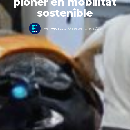
pioner en mobilitat
sostenible
Per
Redacció
,
04 setembre, 2025