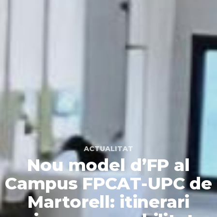
ACTUALITAT
Nou model d’FP al
Campus FPCAT-UPC de
Martorell: itinerari