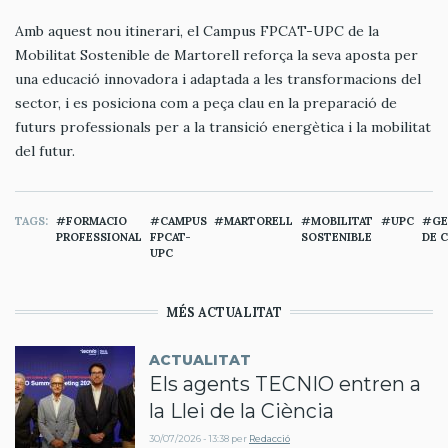
Amb aquest nou itinerari, el Campus FPCAT-UPC de la
Mobilitat Sostenible de Martorell reforça la seva aposta per
una educació innovadora i adaptada a les transformacions del
sector, i es posiciona com a peça clau en la preparació de
futurs professionals per a la transició energètica i la mobilitat
del futur.
TAGS
FORMACIO
CAMPUS
MARTORELL
MOBILITAT
UPC
GE
PROFESSIONAL
FPCAT-
SOSTENIBLE
DE 
UPC
MÉS ACTUALITAT
ACTUALITAT
Els agents TECNIO entren a
la Llei de la Ciència
30/07/2026 - 13:38
per
Redacció