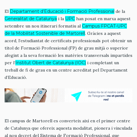
El
Departament d’Educació i Formació Professional
de la
Generalitat de Catalunya
i la
UPC
han posat en marxa aquest
setembre un nou itinerari formatiu al
Campus FPCAT-UPC
de la Mobilitat Sostenible de Martorell
. Gràcies a aquest
acord, l’estudiantat de certificats professionals pot obtenir un
títol de Formació Professional (FP) de grau mitjà o superior
afegint a la seva formació les matèries transversals impartides
per l’
Institut Obert de Catalunya (IOC)
i completant un
treball de fi de grau en un centre acreditat pel Departament
d’Educació.
El campus de Martorell es converteix així en el primer centre
de Catalunya que ofereix aquesta modalitat, pionera i vinculada
al nou decret del Sistema de Formació Professional, que