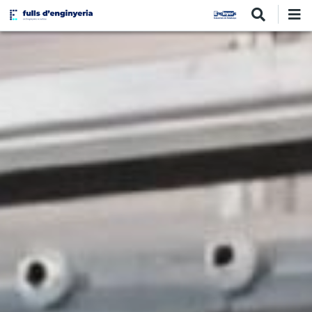
Vés
al
contingut