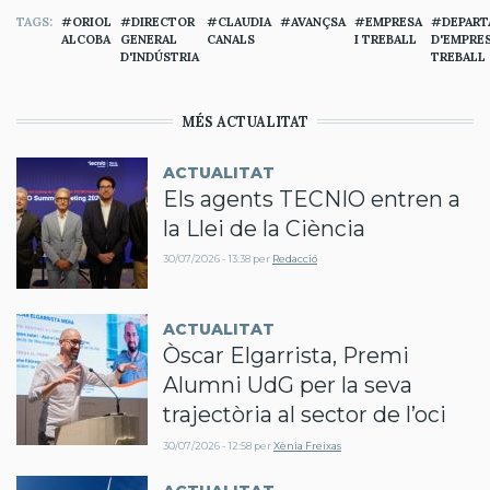
TAGS
ORIOL
DIRECTOR
CLAUDIA
AVANÇSA
EMPRESA
DEPAR
ALCOBA
GENERAL
CANALS
I TREBALL
D'EMPRES
D'INDÚSTRIA
TREBALL
MÉS ACTUALITAT
ACTUALITAT
Els agents TECNIO entren a
la Llei de la Ciència
30/07/2026 - 13:38
per
Redacció
ACTUALITAT
Òscar Elgarrista, Premi
Alumni UdG per la seva
trajectòria al sector de l’oci
30/07/2026 - 12:58
per
Xènia Freixas