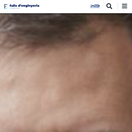
Vés
al
contingut