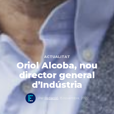
ACTUALITAT
Oriol Alcoba, nou
director general
d’Indústria
Per
Redacció
,
15 novembre, 2022