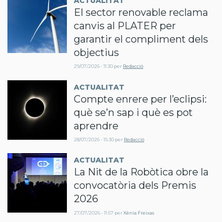
ACTUALITAT
El sector renovable reclama
canvis al PLATER per
garantir el compliment dels
objectius
29/07/2026 - 11:30
per
Redacció
ACTUALITAT
Compte enrere per l’eclipsi:
què se’n sap i què es pot
aprendre
28/07/2026 - 15:30
per
Redacció
ACTUALITAT
La Nit de la Robòtica obre la
convocatòria dels Premis
2026
27/07/2026 - 11:57
per
Xènia Freixas