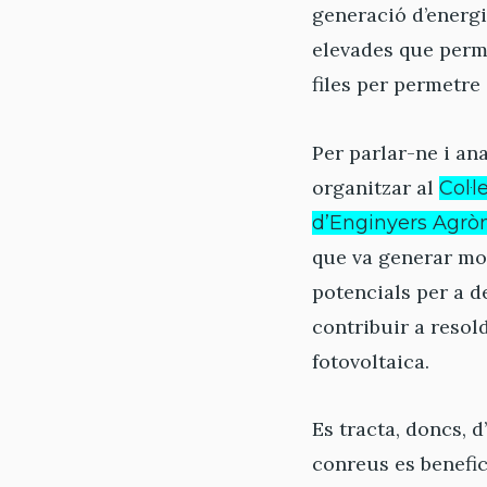
generació d’energ
elevades que perme
files per permetre 
Per parlar-ne i ana
organitzar al
Col·
d’Enginyers Agr
que va generar mol
potencials per a de
contribuir a resold
fotovoltaica.
Es tracta, doncs, 
conreus es benefic