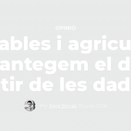
OPINIÓ
bles i agricul
lantegem el 
tir de les da
Per
Pere Borràs
,
15 juny, 2026