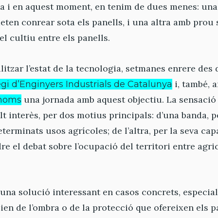
ia i en aquest moment, en tenim de dues menes: un
ten conrear sota els panells, i una altra amb prou 
el cultiu entre els panells.
litzar l’estat de la tecnologia, setmanes enrere des d
i, també, 
legi d’Enginyers Industrials de Catalunya
una jornada amb aquest objectiu. La sensació 
ònoms
t interès, per dos motius principals: d’una banda, p
terminats usos agrícoles; de l’altra, per la seva cap
re el debat sobre l’ocupació del territori entre agri
d’una solució interessant en casos concrets, especi
ien de l’ombra o de la protecció que ofereixen els p