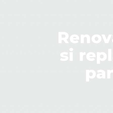
Renova
si rep
par