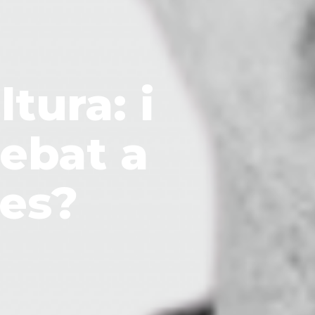
tura: i
debat a
des?