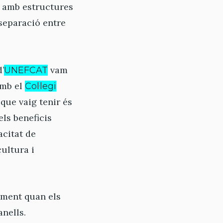
a amb estructures
separació entre
’
vam
UNEFCAT
amb el
Col·legi
que vaig tenir és
els beneficis
acitat de
cultura i
alment quan els
anells.