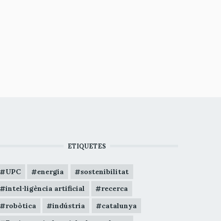
ETIQUETES
UPC
energia
sostenibilitat
intel·ligència artificial
recerca
robòtica
indústria
catalunya