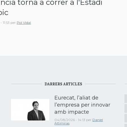
ncia torna a córrer a l'Estadi
ic
 11:53
per
Pol Vidal
DARRERS ARTICLES
Eurecat, l’aliat de
l’empresa per innovar
amb impacte
04/08/2026 - 14:13
per
Daniel
Altimiras