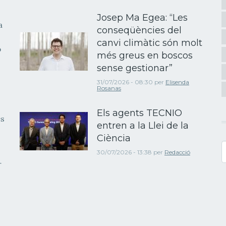
Josep Ma Egea: “Les
a
conseqüències del
canvi climàtic són molt
b
més greus en boscos
sense gestionar”
31/07/2026 - 08:30
per
Elisenda
Rosanas
Els agents TECNIO
es
entren a la Llei de la
Ciència
C
30/07/2026 - 13:38
per
Redacció
r