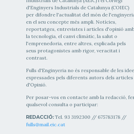
Industrials de Catalunya (AEIC) i el Col·legi
d'Enginyers Industrials de Catalunya (COIEC)
per difondre l'actualitat del món de l'enginyeri
en el seu concepte més ampli. Notícies,
reportatges, entrevistes i articles d'opinió am
la tecnologia, el canvi climàtic, la salut o
l'emprenedoria, entre altres, explicada pels
seus protagonistes amb rigor, veracitat i
contrast.
Fulls d'Enginyeria no és responsable de les ide
expressades pels diferents autors dels articles
d'Opinió.
Per posar-vos en contacte amb la redacció, fe
qualsevol consulta o participar:
Tel. 93 3192300 // 675783178 //
REDACCIÓ:
fulls@mail.eic.cat