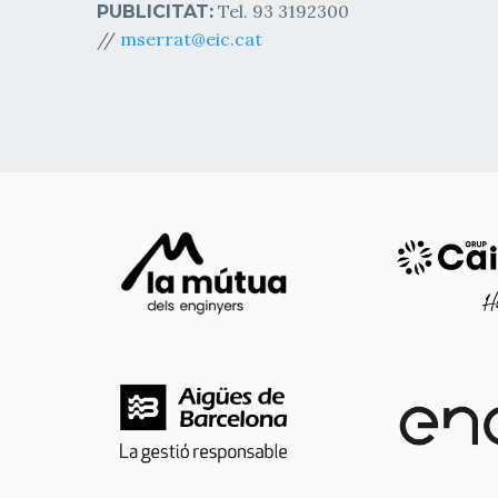
Tel. 93 3192300
PUBLICITAT:
//
mserrat@eic.cat