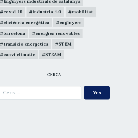
Enginyers industrials de catalunya
covid-19
industria 4.0
mobilitat
eficiència energètica
enginyers
barcelona
energies renovables
transicio energetica
STEM
canvi climatic
STEAM
CERCA
erca