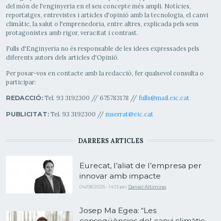
del món de l'enginyeria en el seu concepte més ampli. Notícies,
reportatges, entrevistes i articles d'opinió amb la tecnologia, el canvi
climàtic, la salut o l'emprenedoria, entre altres, explicada pels seus
protagonistes amb rigor, veracitat i contrast.
Fulls d'Enginyeria no és responsable de les idees expressades pels
diferents autors dels articles d'Opinió.
Per posar-vos en contacte amb la redacció, fer qualsevol consulta o
participar:
Tel. 93 3192300 // 675783178 //
fulls@mail.eic.cat
REDACCIÓ:
Tel. 93 3192300 //
mserrat@eic.cat
PUBLICITAT:
DARRERS ARTICLES
Eurecat, l’aliat de l’empresa per
innovar amb impacte
04/08/2026 - 14:13
per
Daniel Altimiras
Josep Ma Egea: “Les
conseqüències del canvi climàtic