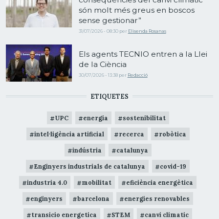
són molt més greus en boscos
sense gestionar”
31/07/2026 - 08:30
per
Elisenda Rosanas
Els agents TECNIO entren a la Llei
de la Ciència
30/07/2026 - 13:38
per
Redacció
ETIQUETES
UPC
energia
sostenibilitat
intel·ligència artificial
recerca
robòtica
indústria
catalunya
Enginyers industrials de catalunya
covid-19
industria 4.0
mobilitat
eficiència energètica
enginyers
barcelona
energies renovables
transicio energetica
STEM
canvi climatic