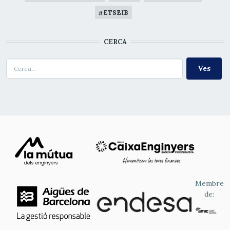
ETSEIB
CERCA
Cerca
Membre
de: