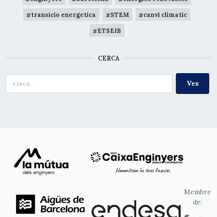
transicio energetica
STEM
canvi climatic
ETSEIB
CERCA
Cerca
Membre
de: