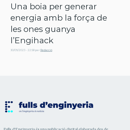
Una boia per generar
energia amb la força de
les ones guanya
l’Engihack
30/09/2023 - 22:58
per
Redacció
Fulls d'Enginyeria és una publicació digital elaborada des de