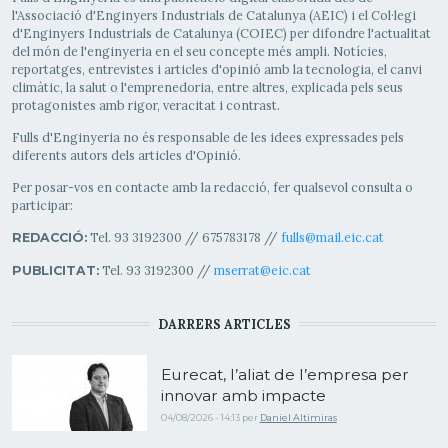
l'Associació d'Enginyers Industrials de Catalunya (AEIC) i el Col·legi
d'Enginyers Industrials de Catalunya (COIEC) per difondre l'actualitat
del món de l'enginyeria en el seu concepte més ampli. Notícies,
reportatges, entrevistes i articles d'opinió amb la tecnologia, el canvi
climàtic, la salut o l'emprenedoria, entre altres, explicada pels seus
protagonistes amb rigor, veracitat i contrast.
Fulls d'Enginyeria no és responsable de les idees expressades pels
diferents autors dels articles d'Opinió.
Per posar-vos en contacte amb la redacció, fer qualsevol consulta o
participar:
Tel. 93 3192300 // 675783178 //
fulls@mail.eic.cat
REDACCIÓ:
Tel. 93 3192300 //
mserrat@eic.cat
PUBLICITAT:
DARRERS ARTICLES
Eurecat, l’aliat de l’empresa per
innovar amb impacte
04/08/2026 - 14:13
per
Daniel Altimiras