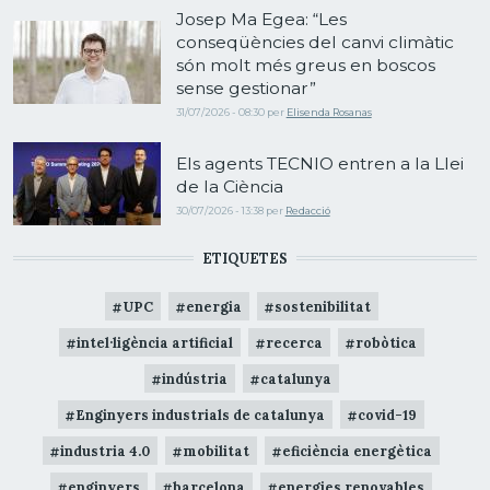
Josep Ma Egea: “Les
conseqüències del canvi climàtic
són molt més greus en boscos
sense gestionar”
31/07/2026 - 08:30
per
Elisenda Rosanas
Els agents TECNIO entren a la Llei
de la Ciència
30/07/2026 - 13:38
per
Redacció
ETIQUETES
UPC
energia
sostenibilitat
intel·ligència artificial
recerca
robòtica
indústria
catalunya
Enginyers industrials de catalunya
covid-19
industria 4.0
mobilitat
eficiència energètica
enginyers
barcelona
energies renovables