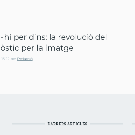
-hi per dins: la revolució del
òstic per la imatge
 15:22
per
Redacció
DARRERS ARTICLES