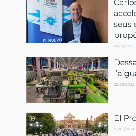
Carlo
navegació
accel
seus 
propò
23/10/2025 -
Dessa
l’aig
22/03/2022 -
El Pr
02/07/2021 - 