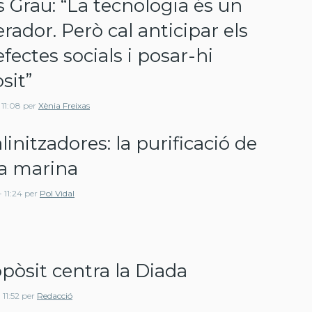
s Grau: “La tecnologia és un
erador. Però cal anticipar els
efectes socials i posar-hi
sit”
 11:08
per
Xènia Freixas
linitzadores: la purificació de
ua marina
 11:24
per
Pol Vidal
opòsit centra la Diada
11:52
per
Redacció