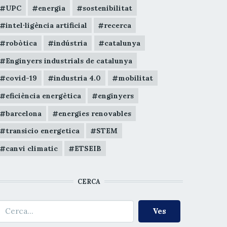
UPC
energia
sostenibilitat
intel·ligència artificial
recerca
robòtica
indústria
catalunya
Enginyers industrials de catalunya
covid-19
industria 4.0
mobilitat
eficiència energètica
enginyers
barcelona
energies renovables
transicio energetica
STEM
canvi climatic
ETSEIB
CERCA
erca