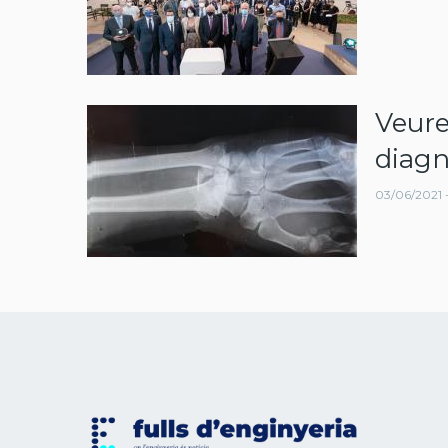
Veure
diagn
03/06/2021 -