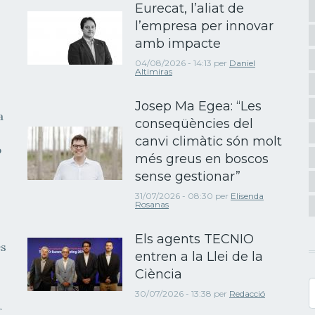
Eurecat, l’aliat de
l’empresa per innovar
amb impacte
04/08/2026 - 14:13
per
Daniel
Altimiras
Josep Ma Egea: “Les
a
conseqüències del
canvi climàtic són molt
b
més greus en boscos
sense gestionar”
31/07/2026 - 08:30
per
Elisenda
Rosanas
Els agents TECNIO
es
entren a la Llei de la
Ciència
C
30/07/2026 - 13:38
per
Redacció
r