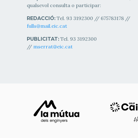
qualsevol consulta o participar:
Tel. 93 3192300 // 675783178 //
REDACCIÓ:
fulls@mail.eic.cat
Tel. 93 3192300
PUBLICITAT:
//
mserrat@eic.cat