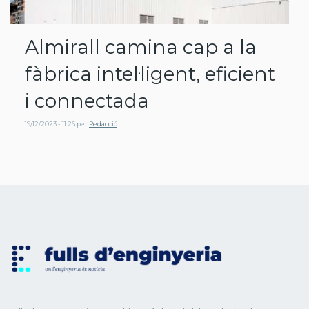
Almirall camina cap a la
fàbrica intel·ligent, eficient
i connectada
19/12/2023 - 11:26
per
Redacció