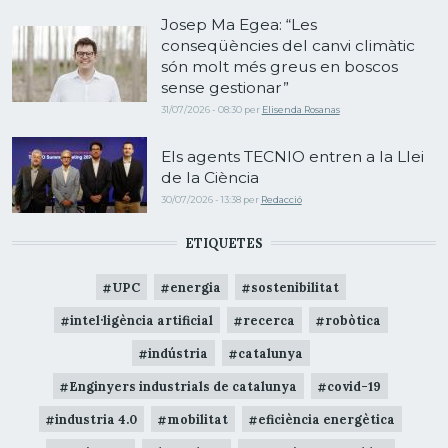
Josep Ma Egea: “Les
conseqüències del canvi climàtic
són molt més greus en boscos
sense gestionar”
31/07/2026 - 08:30
per
Elisenda Rosanas
Els agents TECNIO entren a la Llei
de la Ciència
30/07/2026 - 13:38
per
Redacció
ETIQUETES
UPC
energia
sostenibilitat
intel·ligència artificial
recerca
robòtica
indústria
catalunya
Enginyers industrials de catalunya
covid-19
industria 4.0
mobilitat
eficiència energètica