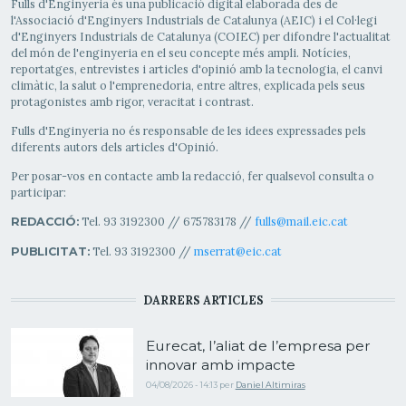
Fulls d'Enginyeria és una publicació digital elaborada des de
l'Associació d'Enginyers Industrials de Catalunya (AEIC) i el Col·legi
d'Enginyers Industrials de Catalunya (COIEC) per difondre l'actualitat
del món de l'enginyeria en el seu concepte més ampli. Notícies,
reportatges, entrevistes i articles d'opinió amb la tecnologia, el canvi
climàtic, la salut o l'emprenedoria, entre altres, explicada pels seus
protagonistes amb rigor, veracitat i contrast.
Fulls d'Enginyeria no és responsable de les idees expressades pels
diferents autors dels articles d'Opinió.
Per posar-vos en contacte amb la redacció, fer qualsevol consulta o
participar:
Tel. 93 3192300 // 675783178 //
fulls@mail.eic.cat
REDACCIÓ:
Tel. 93 3192300 //
mserrat@eic.cat
PUBLICITAT:
DARRERS ARTICLES
Eurecat, l’aliat de l’empresa per
innovar amb impacte
04/08/2026 - 14:13
per
Daniel Altimiras