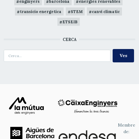
enginyers
barcelona
energies renovables
transicio energetica
STEM
canvi climatic
ETSEIB
CERCA
Cerca
Membre
de: