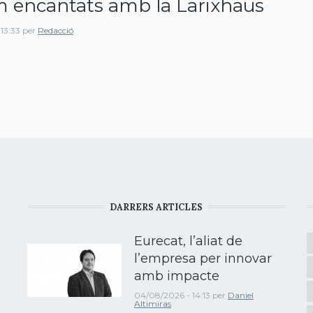
m encantats amb la Larixhaus
 13:33
per
Redacció
DARRERS ARTICLES
Eurecat, l’aliat de
l’empresa per innovar
amb impacte
04/08/2026 - 14:13
per
Daniel
Altimiras