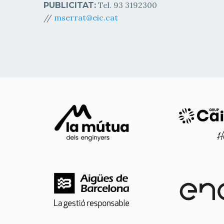
Tel. 93 3192300
PUBLICITAT:
//
mserrat@eic.cat