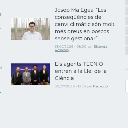
Josep Ma Egea: “Les
a
conseqüències del
canvi climàtic són molt
b
més greus en boscos
sense gestionar”
31/07/2026 - 08:30
per
Elisenda
Rosanas
Els agents TECNIO
es
entren a la Llei de la
Ciència
C
30/07/2026 - 13:38
per
Redacció
r