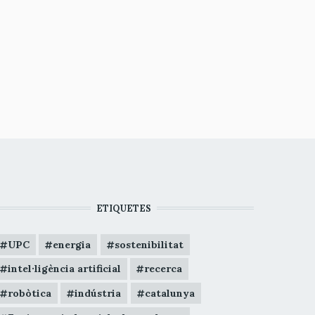
ETIQUETES
UPC
energia
sostenibilitat
intel·ligència artificial
recerca
robòtica
indústria
catalunya