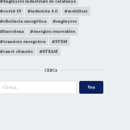
Enginyers industrials de catalunya
covid-19
industria 4.0
mobilitat
eficiència energètica
enginyers
barcelona
energies renovables
transicio energetica
STEM
canvi climatic
STEAM
CERCA
erca