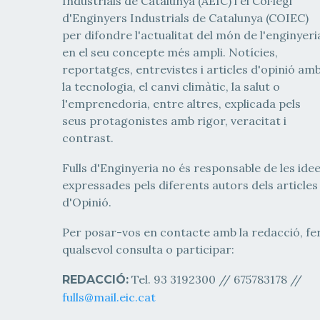
Industrials de Catalunya (AEIC) i el Col·legi
d'Enginyers Industrials de Catalunya (COIEC)
per difondre l'actualitat del món de l'enginyeri
en el seu concepte més ampli. Notícies,
reportatges, entrevistes i articles d'opinió am
la tecnologia, el canvi climàtic, la salut o
l'emprenedoria, entre altres, explicada pels
seus protagonistes amb rigor, veracitat i
contrast.
Fulls d'Enginyeria no és responsable de les ide
expressades pels diferents autors dels articles
d'Opinió.
Per posar-vos en contacte amb la redacció, fe
qualsevol consulta o participar:
Tel. 93 3192300 // 675783178 //
REDACCIÓ:
fulls@mail.eic.cat