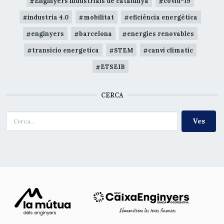
Enginyers industrials de catalunya
covid-19
industria 4.0
mobilitat
eficiència energètica
enginyers
barcelona
energies renovables
transicio energetica
STEM
canvi climatic
ETSEIB
CERCA
Cerca