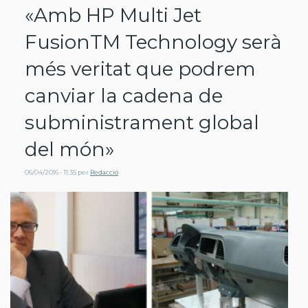
«Amb HP Multi Jet
FusionTM Technology serà
més veritat que podrem
canviar la cadena de
subministrament global
del món»
06/04/2016 - 11:35
per
Redacció