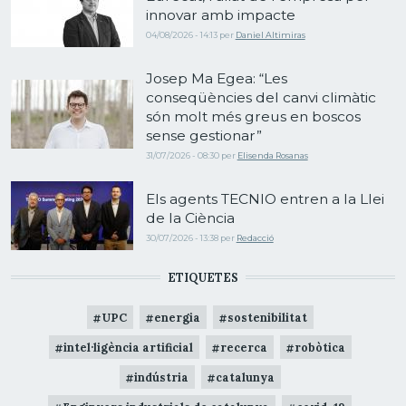
innovar amb impacte
04/08/2026 - 14:13
per
Daniel Altimiras
Josep Ma Egea: “Les
conseqüències del canvi climàtic
són molt més greus en boscos
sense gestionar”
31/07/2026 - 08:30
per
Elisenda Rosanas
Els agents TECNIO entren a la Llei
de la Ciència
30/07/2026 - 13:38
per
Redacció
ETIQUETES
UPC
energia
sostenibilitat
intel·ligència artificial
recerca
robòtica
indústria
catalunya