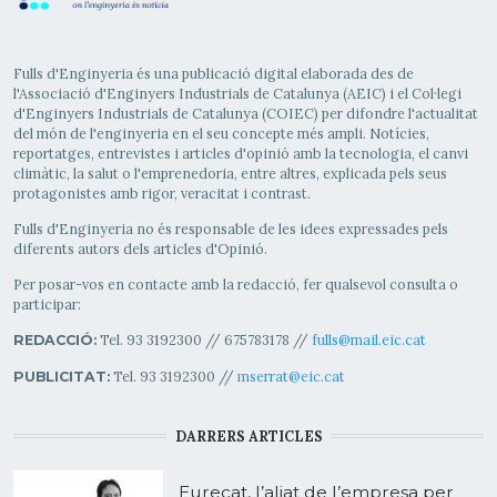
Fulls d'Enginyeria és una publicació digital elaborada des de
l'Associació d'Enginyers Industrials de Catalunya (AEIC) i el Col·legi
d'Enginyers Industrials de Catalunya (COIEC) per difondre l'actualitat
del món de l'enginyeria en el seu concepte més ampli. Notícies,
reportatges, entrevistes i articles d'opinió amb la tecnologia, el canvi
climàtic, la salut o l'emprenedoria, entre altres, explicada pels seus
protagonistes amb rigor, veracitat i contrast.
Fulls d'Enginyeria no és responsable de les idees expressades pels
diferents autors dels articles d'Opinió.
Per posar-vos en contacte amb la redacció, fer qualsevol consulta o
participar:
Tel. 93 3192300 // 675783178 //
fulls@mail.eic.cat
REDACCIÓ:
Tel. 93 3192300 //
mserrat@eic.cat
PUBLICITAT:
DARRERS ARTICLES
Eurecat, l’aliat de l’empresa per