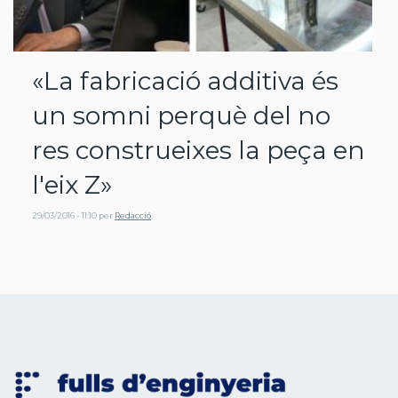
«La fabricació additiva és
un somni perquè del no
res construeixes la peça en
l'eix Z»
29/03/2016 - 11:10
per
Redacció