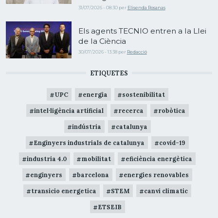
31/07/2026 - 08:30
per
Elisenda Rosanas
Els agents TECNIO entren a la Llei
de la Ciència
30/07/2026 - 13:38
per
Redacció
ETIQUETES
UPC
energia
sostenibilitat
intel·ligència artificial
recerca
robòtica
indústria
catalunya
Enginyers industrials de catalunya
covid-19
industria 4.0
mobilitat
eficiència energètica
enginyers
barcelona
energies renovables
transicio energetica
STEM
canvi climatic
ETSEIB