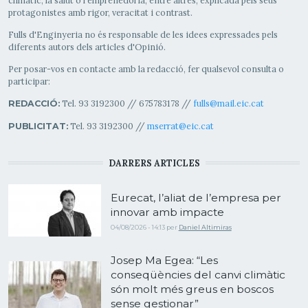
climàtic, la salut o l'emprenedoria, entre altres, explicada pels seus
protagonistes amb rigor, veracitat i contrast.
Fulls d'Enginyeria no és responsable de les idees expressades pels
diferents autors dels articles d'Opinió.
Per posar-vos en contacte amb la redacció, fer qualsevol consulta o
participar:
Tel. 93 3192300 // 675783178 //
fulls@mail.eic.cat
REDACCIÓ:
Tel. 93 3192300 //
mserrat@eic.cat
PUBLICITAT:
DARRERS ARTICLES
Eurecat, l’aliat de l’empresa per
innovar amb impacte
04/08/2026 - 14:13
per
Daniel Altimiras
Josep Ma Egea: “Les
conseqüències del canvi climàtic
són molt més greus en boscos
sense gestionar”