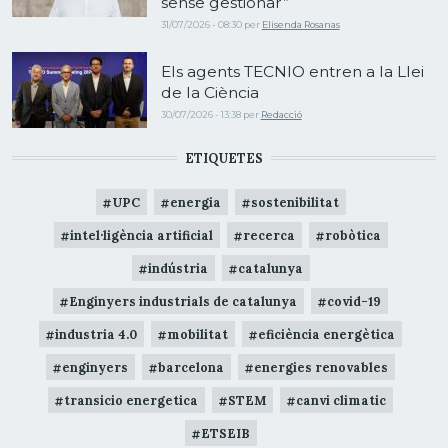
sense gestionar”
31/07/2026 - 08:30
per
Elisenda Rosanas
Els agents TECNIO entren a la Llei
de la Ciència
30/07/2026 - 13:38
per
Redacció
ETIQUETES
UPC
energia
sostenibilitat
intel·ligència artificial
recerca
robòtica
indústria
catalunya
Enginyers industrials de catalunya
covid-19
industria 4.0
mobilitat
eficiència energètica
enginyers
barcelona
energies renovables
transicio energetica
STEM
canvi climatic
ETSEIB