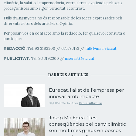
climàtic, la salut o l'emprenedoria, entre altres, explicada pels seus
protagonistes amb rigor, veracitat i contrast.
Fulls d'Enginyeria no és responsable de les idees expressades pels
diferents autors dels articles d'Opinió.
Per posar-vos en contacte amb la redacció, fer qualsevol consulta o
participar:
Tel. 93 3192300 // 675783178 //
fulls@mail.eic.cat
REDACCIÓ:
Tel. 93 3192300 //
mserrat@eic.cat
PUBLICITAT:
DARRERS ARTICLES
Eurecat, l’aliat de l’empresa per
innovar amb impacte
04/08/2026 - 14:13
per
Daniel Altimiras
Josep Ma Egea: “Les
conseqüències del canvi climàtic
són molt més greus en boscos