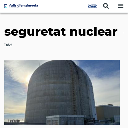
Vés
al
contingut
seguretat nuclear
Ruta
Inici
de
navegació