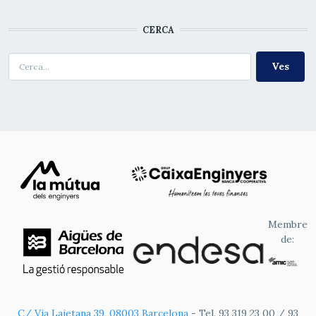
CERCA
Cerca
Membre
de:
C/ Via Laietana 39, 08003 Barcelona
- Tel. 93 319 23 00 / 93