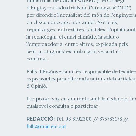
Industrials de Catalunya (AEIC) i el Col·legi
d'Enginyers Industrials de Catalunya (COIEC)
per difondre l'actualitat del món de l'enginyeri
en el seu concepte més ampli. Notícies,
reportatges, entrevistes i articles d'opinió am
la tecnologia, el canvi climàtic, la salut o
l'emprenedoria, entre altres, explicada pels
seus protagonistes amb rigor, veracitat i
contrast.
Fulls d'Enginyeria no és responsable de les ide
expressades pels diferents autors dels articles
d'Opinió.
Per posar-vos en contacte amb la redacció, fe
qualsevol consulta o participar:
Tel. 93 3192300 // 675783178 //
REDACCIÓ:
fulls@mail.eic.cat