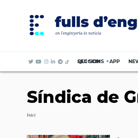
Vés
al
contingut
SECCIONS
QUI SOM
APP
NE
Síndica de 
Ruta
Inici
de