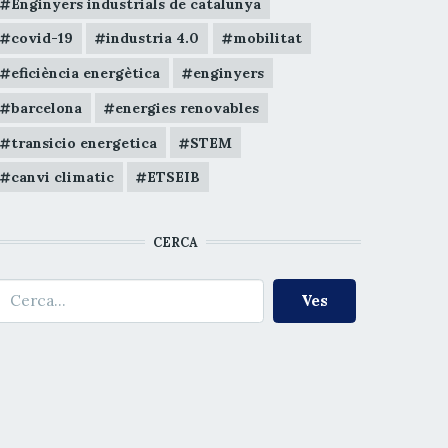
Enginyers industrials de catalunya
covid-19
industria 4.0
mobilitat
eficiència energètica
enginyers
barcelona
energies renovables
transicio energetica
STEM
canvi climatic
ETSEIB
CERCA
erca