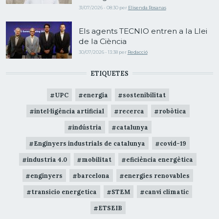
31/07/2026 - 08:30
per
Elisenda Rosanas
Els agents TECNIO entren a la Llei
de la Ciència
30/07/2026 - 13:38
per
Redacció
ETIQUETES
UPC
energia
sostenibilitat
intel·ligència artificial
recerca
robòtica
indústria
catalunya
Enginyers industrials de catalunya
covid-19
industria 4.0
mobilitat
eficiència energètica
enginyers
barcelona
energies renovables
transicio energetica
STEM
canvi climatic
ETSEIB