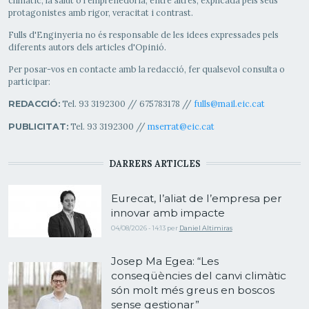
climàtic, la salut o l'emprenedoria, entre altres, explicada pels seus
protagonistes amb rigor, veracitat i contrast.
Fulls d'Enginyeria no és responsable de les idees expressades pels
diferents autors dels articles d'Opinió.
Per posar-vos en contacte amb la redacció, fer qualsevol consulta o
participar:
Tel. 93 3192300 // 675783178 //
fulls@mail.eic.cat
REDACCIÓ:
Tel. 93 3192300 //
mserrat@eic.cat
PUBLICITAT:
DARRERS ARTICLES
Eurecat, l’aliat de l’empresa per
innovar amb impacte
04/08/2026 - 14:13
per
Daniel Altimiras
Josep Ma Egea: “Les
conseqüències del canvi climàtic
són molt més greus en boscos
sense gestionar”