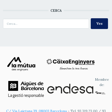
CERCA
Cerca
Membre
de:
C/ Via Laietana 39, 08003 Barcelona
- Tel. 93 319 23 00 / 93