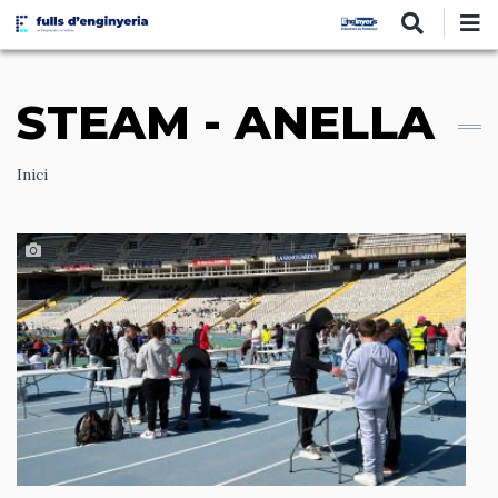
Vés
al
contingut
STEAM - ANELLA
Ruta
Inici
de
navegació