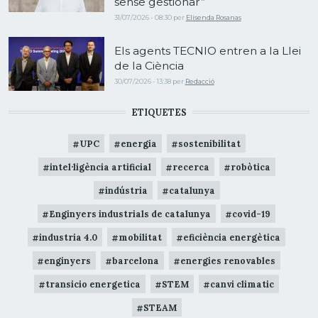
sense gestionar”
31/07/2026 - 08:30
per
Elisenda Rosanas
Els agents TECNIO entren a la Llei
de la Ciència
30/07/2026 - 13:38
per
Redacció
ETIQUETES
UPC
energia
sostenibilitat
intel·ligència artificial
recerca
robòtica
indústria
catalunya
Enginyers industrials de catalunya
covid-19
industria 4.0
mobilitat
eficiència energètica
enginyers
barcelona
energies renovables
transicio energetica
STEM
canvi climatic
STEAM