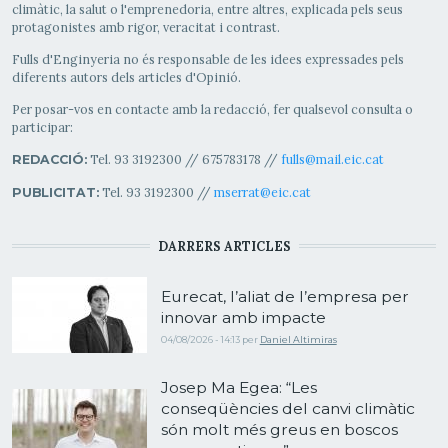
climàtic, la salut o l'emprenedoria, entre altres, explicada pels seus
protagonistes amb rigor, veracitat i contrast.
Fulls d'Enginyeria no és responsable de les idees expressades pels
diferents autors dels articles d'Opinió.
Per posar-vos en contacte amb la redacció, fer qualsevol consulta o
participar:
Tel. 93 3192300 // 675783178 //
fulls@mail.eic.cat
REDACCIÓ:
Tel. 93 3192300 //
mserrat@eic.cat
PUBLICITAT:
DARRERS ARTICLES
Eurecat, l’aliat de l’empresa per
innovar amb impacte
04/08/2026 - 14:13
per
Daniel Altimiras
Josep Ma Egea: “Les
conseqüències del canvi climàtic
són molt més greus en boscos