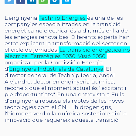
L'enginyeria
Technip Energies
és una de les
companyies especialitzades en la transició
energètica no elèctrica, és a dir, més enllà de
les energies renovalbes. Diferents experts han
estat explicant la transformació del sector en
el cicle de jornades
'La transició energètica no
elèctrica. Estratègies 2030. Visió 2050'
organitzat per la Comissió d'Energia
d'
Enginyers Industrials de Catalunya
. El
director general de Technip Iberia, Ángel
Alejandre, doctor en enginyeria química,
reconeix que el moment actual és ''excitant i
ple d'oportuntiats''. En una entrevista a Fulls
d'Enginyeria repassa els reptes de les noves
tecnologies com el GNL, l'hidrogen gris,
l'hidrogen verd o la química sostenible així la
innovació que requereix aquesta transició.