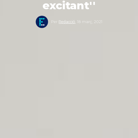
excitant''
Per
Redacció
,
18 març, 2021