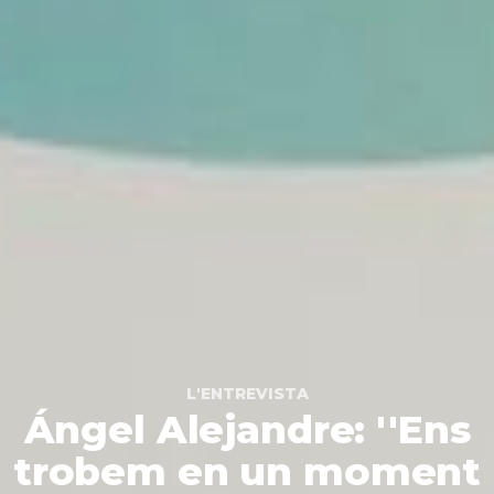
L'ENTREVISTA
Ángel Alejandre: ''Ens
trobem en un moment