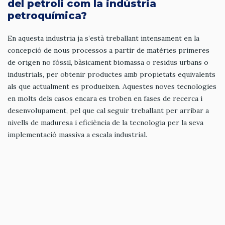
del petroli com la indústria
petroquímica?
En aquesta industria ja s’està treballant intensament en la
concepció de nous processos a partir de matèries primeres
de origen no fòssil, bàsicament biomassa o residus urbans o
industrials, per obtenir productes amb propietats equivalents
als que actualment es produeixen. Aquestes noves tecnologies
en molts dels casos encara es troben en fases de recerca i
desenvolupament, pel que cal seguir treballant per arribar a
nivells de maduresa i eficiència de la tecnologia per la seva
implementació massiva a escala industrial.
Què en pensa de l´hidrogen? Creu
que té tant futur com li assignen
alguns analistes?
En el mixt energètic de les properes dècades pensem que
hauran de coexistir diferents vectors energètics i tecnologies