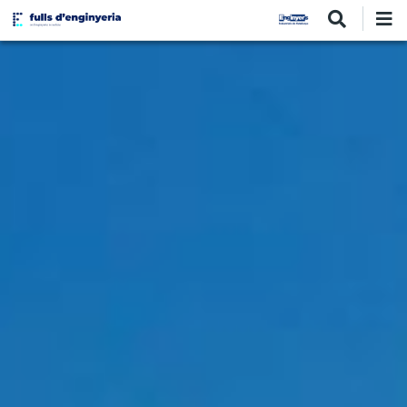
Vés
al
contingut