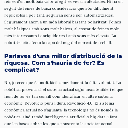
feines d'un molt baix valor afegit es veuran afectades. Hi ha un
seguit de feines de baixa consideració que són difícilment
replicables i per tant, seguiran sense ser automatitzades.
Segurament anem a un món laboral bastant polaritzat. Feines
molt bàsiques,amb sous molt baixos, al costat de feines molt
més interessants i enriquidores i amb sous més elevats. La
robotització afecta la capa del mig del mercat de treball.
Parlaves d'una millor distribució de la
riquesa. Com s'hauria de fer? És
complicat?
No, jo crec que és molt fàcil, senzillament fa falta voluntat. La
robòtica provocarà el sistema actual sigui insostenible i el que
hem de fer és tan senzill com identificar un altre sistema
econòmic. Revolució pura i dura. Revolució 4.0. El sistema
econòmica actual no s'aguanta, la tecnologia no és només la
robòtica, sinó també intel·ligència artificial o big data, i farà
que les bases sobre les que se sustenta la societat actual