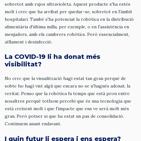
sobretot amb rajos ultravioleta. Aquest producte s'ha estès
molt i crec que ha arribat per quedar-se, sobretot en l'àmbit
hospitalari. També s'ha potenciat la robòtica en la distribució
alimentària d'última milla, per exemple, o en l'assistència en
menjadors, amb els cambrers robòtics. Però essencialment,
aïllament i desinfecció.
La COVID-19 li ha donat més
visibilitat?
No crec que la visualització hagi estat tan gran perquè de
sobte ho hagi vist algú que encara no se n'hagués adonat, la
veritat. Penso que la robòtica fa temps que està prou entre
nosaltres perquè tothom percebi que és una tecnologia que
està creixent molt i que l'impacte que ens ve serà molt més
gran. Però potser si que ha estat un pas de consolidació.
Continuem anant endavant.
I quin futur li espera i ens espera?