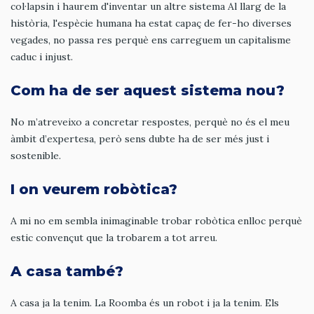
col·lapsin i haurem d'inventar un altre sistema Al llarg de la
història, l'espècie humana ha estat capaç de fer-ho diverses
vegades, no passa res perquè ens carreguem un capitalisme
caduc i injust.
Com ha de ser aquest sistema nou?
No m’atreveixo a concretar respostes, perquè no és el meu
àmbit d’expertesa, però sens dubte ha de ser més just i
sostenible.
I on veurem robòtica?
A mi no em sembla inimaginable trobar robòtica enlloc perquè
estic convençut que la trobarem a tot arreu.
A casa també?
A casa ja la tenim. La Roomba és un robot i ja la tenim. Els