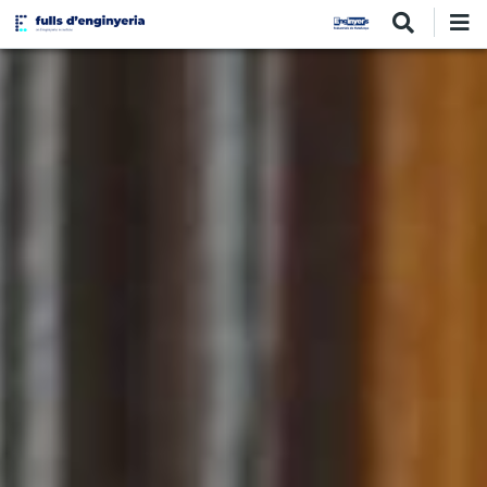
Vés
al
contingut