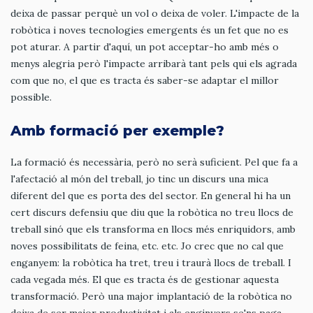
deixa de passar perquè un vol o deixa de voler. L'impacte de la
robòtica i noves tecnologies emergents és un fet que no es
pot aturar. A partir d'aquí, un pot acceptar-ho amb més o
menys alegria però l'impacte arribarà tant pels qui els agrada
com que no, el que es tracta és saber-se adaptar el millor
possible.
Amb formació per exemple?
La formació és necessària, però no serà suficient. Pel que fa a
l'afectació al món del treball, jo tinc un discurs una mica
diferent del que es porta des del sector. En general hi ha un
cert discurs defensiu que diu que la robòtica no treu llocs de
treball sinó que els transforma en llocs més enriquidors, amb
noves possibilitats de feina, etc. etc. Jo crec que no cal que
enganyem: la robòtica ha tret, treu i traurà llocs de treball. I
cada vegada més. El que es tracta és de gestionar aquesta
transformació. Però una major implantació de la robòtica no
deixa de ser major productivitat i als enginyers se'ns paga