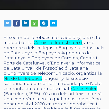
El sector de la
robòtica
té, cada any, una cita
inaludible. La
Comissió Indústria 4.0
, amb
membres dels col·legis d’Enginyers Industrials
de Catalunya, d’Enginyers Agrònoms de
Catalunya, d’Enginyers de Camins, Canals i
Ports de Catalunya, d’Enginyeria Informàtica
de Catalunya i de l’Associació Catalana
d’Enginyers de Telecomunicació, organtiza la
Nit de la Robòtica
. Enguany, la situació
sanitària no permet fer la trobada però l'acte
es manté en un format virtual.
Carles Soler
(Barcelona, 1965) n'és un dels artífexs i oferirà
una conferència en la qual repassarà què ha
donat de sí el 2020 en termes de robòtica i
especialment en l'àmbit de la lluita contra la