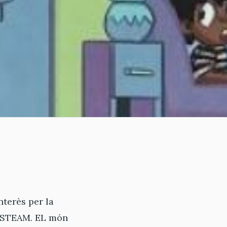
nterès per la
ns STEAM. EL món