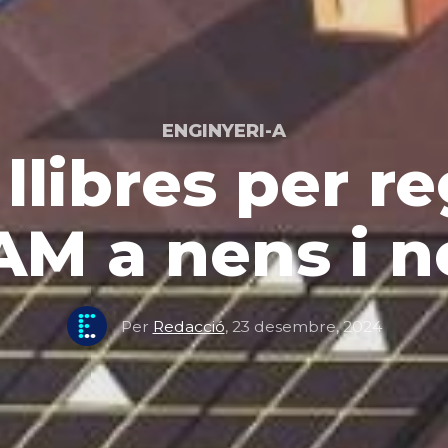
ENGINYERI-A
llibres per r
AM a nens i n
Per
Redacció
,
23 desembre, 2024