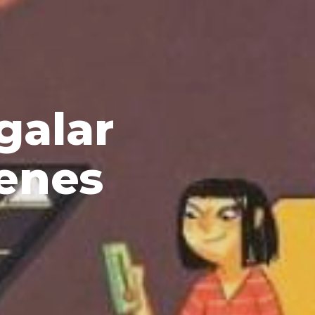
egalar
enes