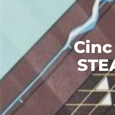
Cinc 
STE