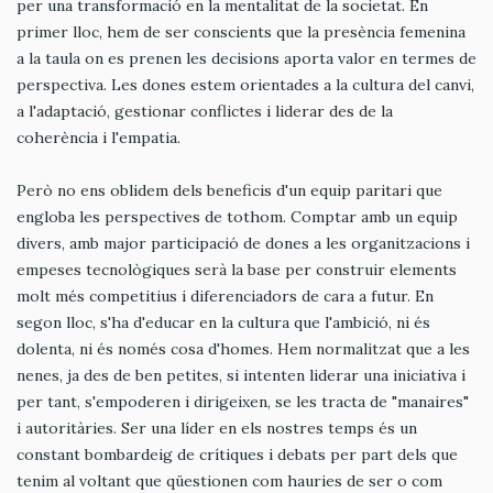
per una transformació en la mentalitat de la societat. En
primer lloc, hem de ser conscients que la presència femenina
a la taula on es prenen les decisions aporta valor en termes de
perspectiva. Les dones estem orientades a la cultura del canvi,
a l'adaptació, gestionar conflictes i liderar des de la
coherència i l'empatia.
Però no ens oblidem dels beneficis d'un equip paritari que
engloba les perspectives de tothom. Comptar amb un equip
divers, amb major participació de dones a les organitzacions i
empeses tecnològiques serà la base per construir elements
molt més competitius i diferenciadors de cara a futur. En
segon lloc, s'ha d'educar en la cultura que l'ambició, ni és
dolenta, ni és només cosa d'homes. Hem normalitzat que a les
nenes, ja des de ben petites, si intenten liderar una iniciativa i
per tant, s'empoderen i dirigeixen, se les tracta de "manaires"
i autoritàries. Ser una líder en els nostres temps és un
constant bombardeig de crítiques i debats per part dels que
tenim al voltant que qüestionen com hauries de ser o com