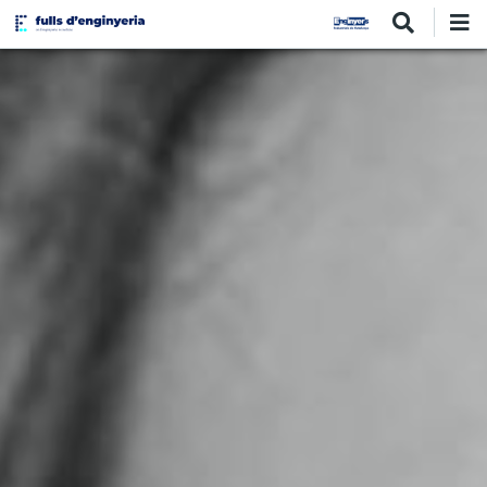
Vés
al
contingut