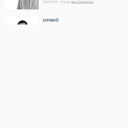
20/07/2026 - 14:51
per
Joan Carles Alayo
OPINIÓ
Un enginyer al costat de
cada professional de la salut
14/07/2026 - 08:39
per
Marc Pérez Pey
OPINIÓ
Un repte gegantí
06/07/2026 - 13:46
per
Jeroni Farnós …
El vostre nom