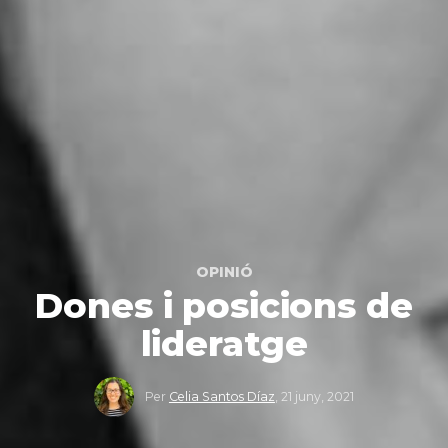
OPINIÓ
Dones i posicions de
lideratge
Per
Celia Santos Díaz
,
21 juny, 2021