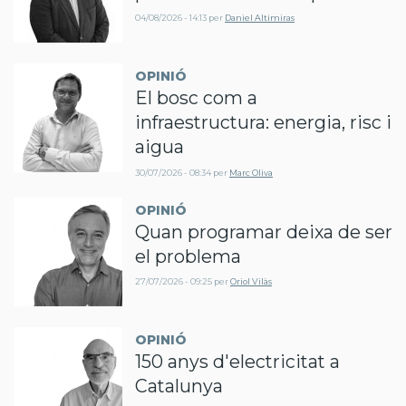
04/08/2026 - 14:13
per
Daniel Altimiras
OPINIÓ
El bosc com a
infraestructura: energia, risc i
aigua
30/07/2026 - 08:34
per
Marc Oliva
OPINIÓ
Quan programar deixa de ser
el problema
27/07/2026 - 09:25
per
Oriol Vilàs
OPINIÓ
150 anys d'electricitat a
Catalunya