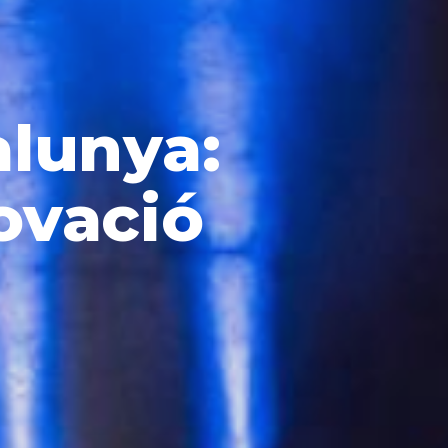
alunya:
ovació