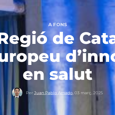
A FONS
Regió de Cat
uropeu d’inn
en salut
Per
Juan Pablo Amado
,
03 març, 2025