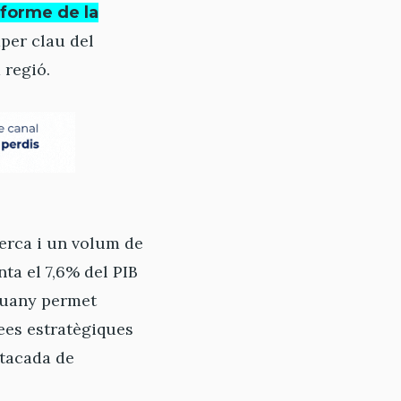
nforme de la
aper clau del
 regió.
erca i un volum de
ta el 7,6% del PIB
nguany permet
rees estratègiques
estacada de