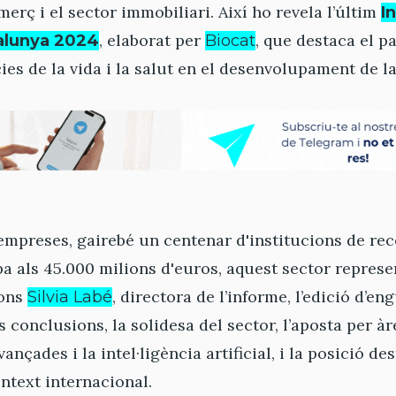
erç i el sector immobiliari. Així ho revela l’últim
I
, elaborat per
, que destaca el p
alunya 2024
Biocat
ies de la vida i la salut en el desenvolupament de la
mpreses, gairebé un centenar d'institucions de rec
a als 45.000 milions d'euros, aquest sector represen
gons
, directora de l’informe, l’edició d’e
Silvia Labé
s conclusions, la solidesa del sector, l’aposta per à
ançades i la intel·ligència artificial, i la posició d
ntext internacional.