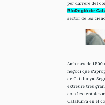
per darrere del com
BioRegió de Cat
sector de les ciènc
Amb més de 1.500 e
negoci que s'aprop
de Catalunya. Se
extreure tres gran
com les teràpies av
Catalunya en el co