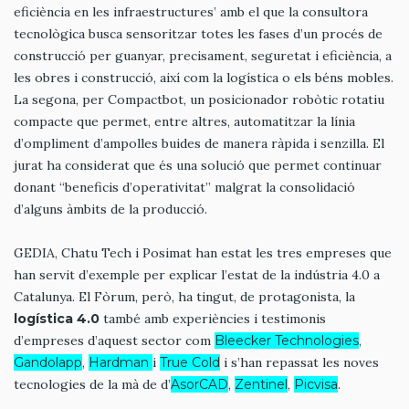
eficiència en les infraestructures’ amb el que la consultora
tecnològica busca sensoritzar totes les fases d’un procés de
construcció per guanyar, precisament, seguretat i eficiència, a
les obres i construcció, així com la logística o els béns mobles.
La segona, per Compactbot, un posicionador robòtic rotatiu
compacte que permet, entre altres, automatitzar la línia
d’ompliment d’ampolles buides de manera ràpida i senzilla. El
jurat ha considerat que és una solució que permet continuar
donant “beneficis d’operativitat” malgrat la consolidació
d’alguns àmbits de la producció.
GEDIA, Chatu Tech i Posimat han estat les tres empreses que
han servit d’exemple per explicar l’estat de la indústria 4.0 a
Catalunya. El Fòrum, però, ha tingut, de protagonista, la
logística 4.0
també amb experiències i testimonis
d’empreses d’aquest sector com
Bleecker Technologies
,
Gandolapp
,
Hardman
i
True Cold
i s’han repassat les noves
tecnologies de la mà de d’
AsorCAD
,
Zentinel
,
Picvisa
.