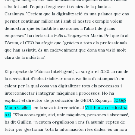
s’ha fet amb l’equip d’enginyer i tècnics de la planta a
Catalunya. "Creiem que la digitalització és una palanca que ens
permet continuar millorant i amb el nostre exemple volem
demostrar que és factible i no només a l'abast de grans
empreses" ha declarat a
Fulls d'Enginyeria
Marín. Pel que fa al
Fòrum, el CEO ha afegit que "gràcies a tots els professionals
que han assistit, és un esdeveniment que dona una visió molt
clara de la indústria".
El projecte de ‘Fàbrica Intel·ligent’, va sorgir el 2020, arran de
la necessitat d’industrialitzar una nova línia d’estampació en
calent per la qual cosa van digitalitzar tots els processos i
interconnectar i integrar màquines i processos. Ho ha
explicat el director de producción de GEDIA Espanya,
Josep
Maria Guillén
, en la seva intervención al
VIII Fòrum Indústria
4.0
. "S’ha aconseguit, així, unir màquines, persones i sistemas!,
ha dit Guillén, “n’estem orgullosos i ens fa asumir reptes de
futur per gestionar tota la información i les dades. és un nou