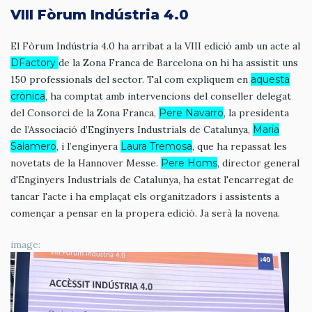
VIII Fòrum Indústria 4.0
El Fòrum Indústria 4.0 ha arribat a la VIII edició amb un acte al
DFactory
de la Zona Franca de Barcelona on hi ha assistit uns
150 professionals del sector. Tal com expliquem en
aquesta
crònica
, ha comptat amb intervencions del conseller delegat
del Consorci de la Zona Franca,
Pere Navarro
, la presidenta
de l’Associació d’Enginyers Industrials de Catalunya,
Maria
Salamero
, i l’enginyera
Laura Tremosa
, que ha repassat les
novetats de la Hannover Messe.
Pere Homs
, director general
d'Enginyers Industrials de Catalunya, ha estat l'encarregat de
tancar l'acte i ha emplaçat els organitzadors i assistents a
començar a pensar en la propera edició. Ja serà la novena.
image