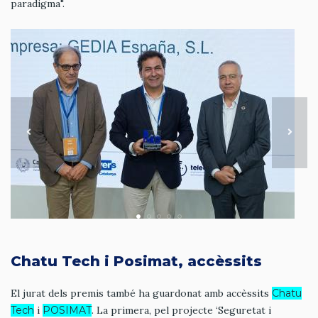
paradigma".
Chatu Tech i Posimat, accèssits
El jurat dels premis també ha guardonat amb accèssits
Chatu
Tech
i
POSIMAT
. La primera, pel projecte ‘Seguretat i