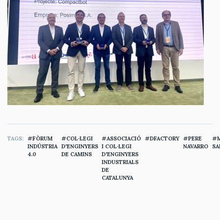
TAGS
FÒRUM
COL·LEGI
ASSOCIACIÓ
DFACTORY
PERE
INDÚSTRIA
D'ENGINYERS
I COL·LEGI
NAVARRO
SA
4.0
DE CAMINS
D'ENGINYERS
INDUSTRIALS
DE
CATALUNYA
MÉS ACTUALITAT