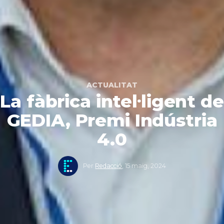
ACTUALITAT
La fàbrica intel·ligent de
GEDIA, Premi Indústria
4.0
Per
Redacció
,
15 maig, 2024