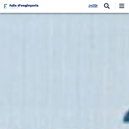
Vés
al
contingut