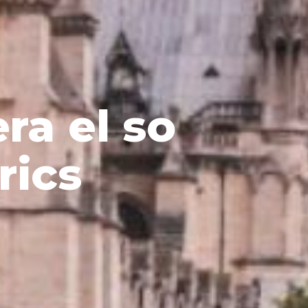
ra el so
rics