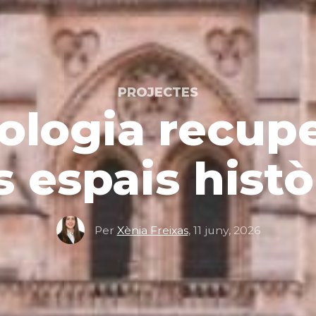
PROJECTES
ologia recupe
s espais histò
Per
Xènia Freixas
,
11 juny, 2026