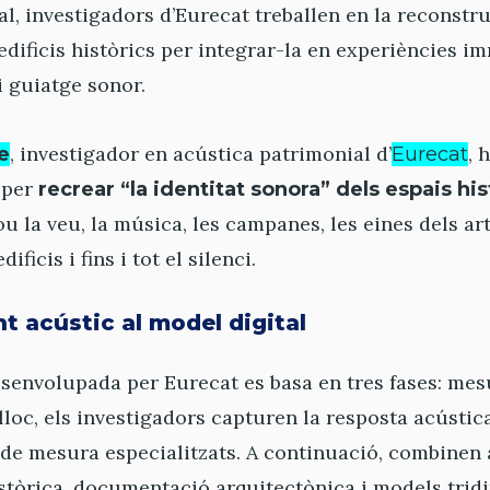
al, investigadors d’Eurecat treballen en la reconstru
’edificis històrics per integrar-la en experiències 
 i guiatge sonor.
, investigador en acústica patrimonial d’
, 
e
Eurecat
 per
recrear “la identitat sonora” dels espais his
u la veu, la música, les campanes, les eines dels art
ificis i fins i tot el silenci.
 acústic al model digital
envolupada per Eurecat es basa en tres fases: mesu
 lloc, els investigadors capturen la resposta acústic
 de mesura especialitzats. A continuació, combinen
stòrica, documentació arquitectònica i models trid