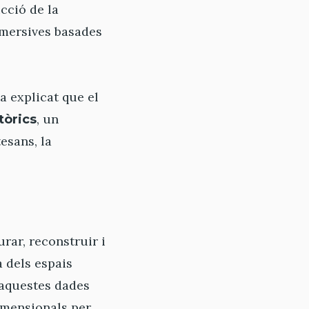
cció de la
immersives basades
ha explicat que el
, un
tòrics
esans, la
rar, reconstruir i
a dels espais
 aquestes dades
imensionals per