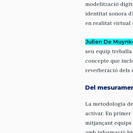
modelització digit
identitat sonora d
en realitat virtual
Julien De Muynk
seu equip treballa
concepte que inclo
reverberació dels ed
Del mesurament
La metodologia des
activar. En primer
mitjançant equips
amb informació hi