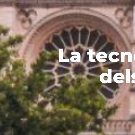
La tecn
del