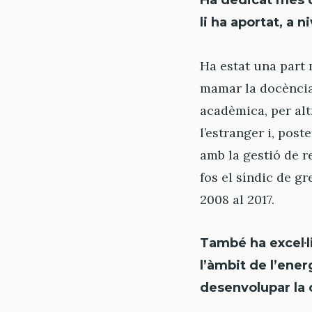
Ha dedicat més d
li ha aportat, a 
Ha estat una part 
mamar la docència 
acadèmica, per alt
l’estranger i, pos
amb la gestió de r
fos el síndic de gr
2008 al 2017.
També ha excel·li
l’àmbit de l’energ
desenvolupar la 