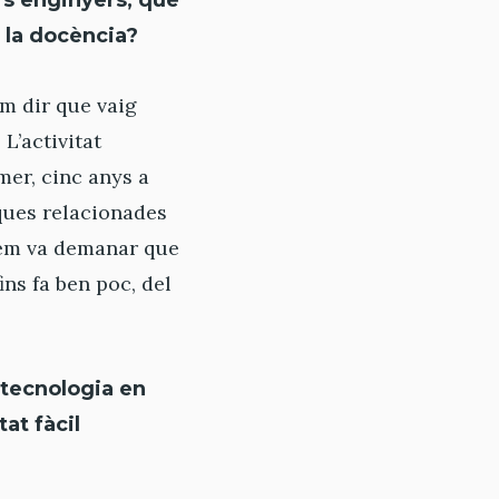
rs enginyers, què
e la docència?
em dir que vaig
L’activitat
mer, cinc anys a
sques relacionades
r em va demanar que
ins fa ben poc, del
e tecnologia en
tat fàcil