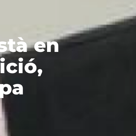
està en
ició,
pa