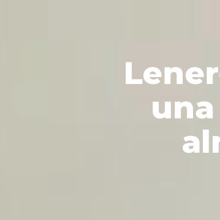
Lene
una 
al