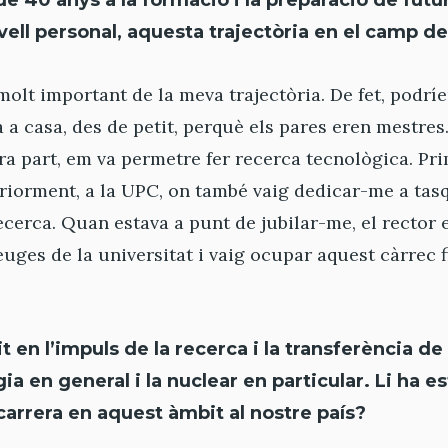
e 40 anys a la formació i la preparació de futu
nivell personal, aquesta trajectòria en el camp d
molt important de la meva trajectòria. De fet, podrí
a casa, des de petit, perquè els pares eren mestres. 
ra part, em va permetre fer recerca tecnològica. Pri
teriorment, a la UPC, on també vaig dedicar-me a ta
ecerca. Quan estava a punt de jubilar-me, el recto
euges de la universitat i vaig ocupar aquest càrrec f
t en l’impuls de la recerca i la transferència d
ia en general i la nuclear en particular. Li ha es
carrera en aquest àmbit al nostre país?