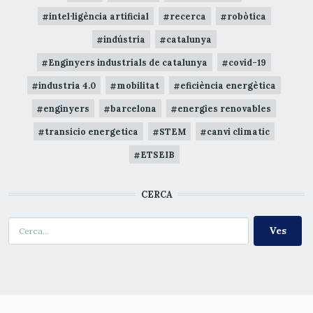
intel·ligència artificial
recerca
robòtica
indústria
catalunya
Enginyers industrials de catalunya
covid-19
industria 4.0
mobilitat
eficiència energètica
enginyers
barcelona
energies renovables
transicio energetica
STEM
canvi climatic
ETSEIB
CERCA
Cerca