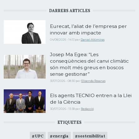
DARRERS ARTICLES
Eurecat, l’aliat de l’empresa per
innovar amb impacte
04/08/2026 - 14:13
per
Daniel Altimiras
Josep Ma Egea: “Les
conseqüències del canvi climàtic
són molt més greus en boscos
sense gestionar”
31/07/2026 - 08:30
per
Elisenda Rosanas
Els agents TECNIO entren a la Llei
de la Ciència
30/07/2026 - 13:38
per
Redacció
ETIQUETES
UPC
energia
sostenibilitat