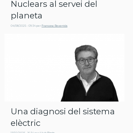
Nuclears al servei del
planeta
04/08/2025 - 09:34
per
Francesc Reventós
Una diagnosi del sistema
elèctric
13/02/2025 - 16:34
per
Lluís Pinós