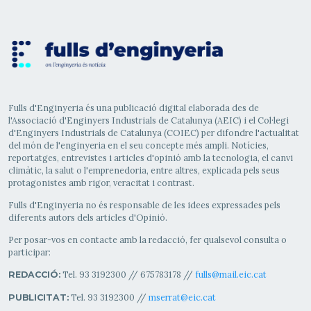
Fulls d'Enginyeria és una publicació digital elaborada des de
l'Associació d'Enginyers Industrials de Catalunya (AEIC) i el Col·legi
d'Enginyers Industrials de Catalunya (COIEC) per difondre l'actualitat
del món de l'enginyeria en el seu concepte més ampli. Notícies,
reportatges, entrevistes i articles d'opinió amb la tecnologia, el canvi
climàtic, la salut o l'emprenedoria, entre altres, explicada pels seus
protagonistes amb rigor, veracitat i contrast.
Fulls d'Enginyeria no és responsable de les idees expressades pels
diferents autors dels articles d'Opinió.
Per posar-vos en contacte amb la redacció, fer qualsevol consulta o
participar:
Tel. 93 3192300 // 675783178 //
fulls@mail.eic.cat
REDACCIÓ:
Tel. 93 3192300 //
mserrat@eic.cat
PUBLICITAT: