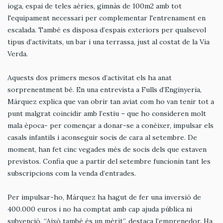
ioga, espai de teles aèries, gimnàs de 100m2 amb tot
l'equipament necessari per complementar l'entrenament en
escalada. També es disposa d’espais exteriors per qualsevol
tipus d’activitats, un bar i una terrassa, just al costat de la Via
Verda.
Aquests dos primers mesos d’activitat els ha anat
sorprenentment bé. En una entrevista a Fulls d’Enginyeria,
Márquez explica que van obrir tan aviat com ho van tenir tot a
punt malgrat coincidir amb l’estiu – que ho consideren molt
mala època- per començar a donar-se a conèixer, impulsar els
casals infantils i aconseguir socis de cara al setembre. De
moment, han fet cinc vegades més de socis dels que estaven
previstos. Confia que a partir del setembre funcionin tant les
subscripcions com la venda d’entrades.
Per impulsar-ho, Márquez ha hagut de fer una inversió de
400.000 euros i no ha comptat amb cap ajuda pública ni
subvenció. “Això també és un mèrit”, destaca l’emprenedor. Ha