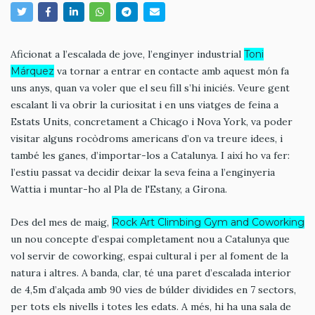
Aficionat a l’escalada de jove, l’enginyer industrial
Toni
Márquez
va tornar a entrar en contacte amb aquest món fa
uns anys, quan va voler que el seu fill s’hi iniciés. Veure gent
escalant li va obrir la curiositat i en uns viatges de feina a
Estats Units, concretament a Chicago i Nova York, va poder
visitar alguns rocòdroms americans d’on va treure idees, i
també les ganes, d’importar-los a Catalunya. I així ho va fer:
l’estiu passat va decidir deixar la seva feina a l’enginyeria
Wattia i muntar-ho al Pla de l'Estany, a Girona.
Des del mes de maig,
Rock Art Climbing Gym and Coworking
un nou concepte d’espai completament nou a Catalunya que
vol servir de coworking, espai cultural i per al foment de la
natura i altres. A banda, clar, té una paret d’escalada interior
de 4,5m d’alçada amb 90 vies de búlder dividides en 7 sectors,
per tots els nivells i totes les edats. A més, hi ha una sala de