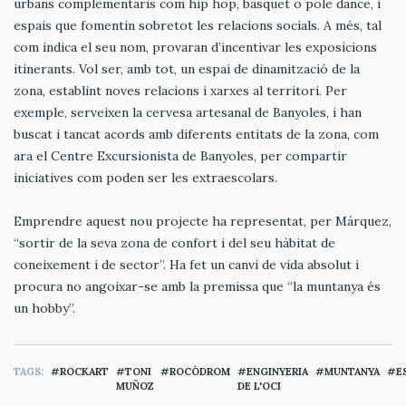
urbans complementaris com hip hop, basquet o pole dance, i
espais que fomentin sobretot les relacions socials. A més, tal
com indica el seu nom, provaran d’incentivar les exposicions
itinerants. Vol ser, amb tot, un espai de dinamització de la
zona, establint noves relacions i xarxes al territori. Per
exemple, serveixen la cervesa artesanal de Banyoles, i han
buscat i tancat acords amb diferents entitats de la zona, com
ara el Centre Excursionista de Banyoles, per compartir
iniciatives com poden ser les extraescolars.
Emprendre aquest nou projecte ha representat, per Márquez,
“sortir de la seva zona de confort i del seu hàbitat de
coneixement i de sector”. Ha fet un canvi de vida absolut i
procura no angoixar-se amb la premissa que “la muntanya és
un hobby”.
TAGS
ROCKART
TONI
ROCÒDROM
ENGINYERIA
MUNTANYA
E
MUÑOZ
DE L'OCI