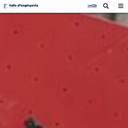
Vés
al
contingut