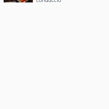
conducció
05/11/2025 - 13:02
per
Laia Sánchez Vaqués
EMPRENEDORS
SPASCAT: tecnologia
satel·lital al servei del territori
31/10/2025 - 12:00
per
Juan Pablo Amado
EMPRENEDORS
OptiGen: innovació catalana
per transformar l’eòlica
marina
10/10/2025 - 11:49
per
Redacció
EMPRENEDORS
Notebloc: del paper al núvol
12/09/2025 - 07:52
per
Juan Pablo Amado