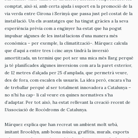
comptat, això sí, amb certa ajuda i suport en la promoció de la
via verda entre Girona i Serinyà que passa just pel costat de la
instal·lació. Un els avantatges que ha tingut gràcies a la seva
experiència prèvia com a enginyer ha estat que ha pogut
impulsar algunes de les instal·lacions d’una manera més
econòmica – per exemple, la climatització-. Márquez calcula
que d’aquí a entre tres i cinc anys tindrà la inversió
amortitzada, un termini que pot ser una mica més llarg perquè
ja té planificades algunes inversions com ara la paret exterior,
de 12 metres d’alçada per 25 d’amplada, que permetrà veure,
des de fora, com escalen els usuaris. La idea però, encara s’ha
de treballar perquè al ser totalment innovadora a Catalunya –
no n’hi ha cap- li cal veure en quines normatives s’ha
d’adaptar. Per tot això, ha estat rellevant la creació recent de
l’Associació de Rocòdroms de Catalunya.
Márquez explica que han recreat un ambient molt urbà,
imitant Brooklyn, amb bona música, graffitis, murals, esports