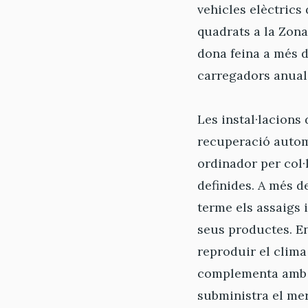
vehicles elèctrics 
quadrats a la Zona
dona feina a més d
carregadors anuals
Les instal·lacion
recuperació automa
ordinador per col
definides. A més d
terme els assaigs i
seus productes. En
reproduir el clima
complementa amb la
subministra el me