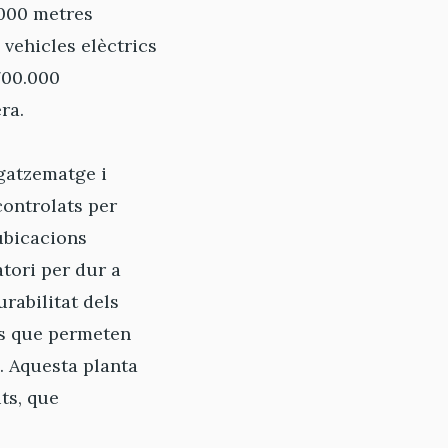
1.000 metres
vehicles elèctrics
700.000
ra.
gatzematge i
controlats per
ubicacions
atori per dur a
urabilitat dels
es que permeten
. Aquesta planta
ts, que