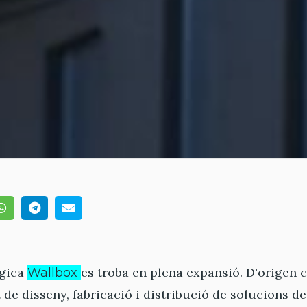
ògica
es troba en plena expansió. D'origen c
Wallbox
e disseny, fabricació i distribució de solucions de