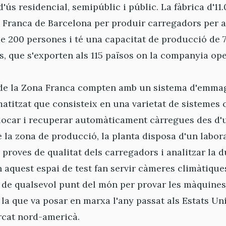
d'ús residencial, semipúblic i públic. La fàbrica d'1
 Franca de Barcelona per produir carregadors per a 
e 200 persones i té una capacitat de producció de 
, que s'exporten als 115 països on la companyia ope
s de la Zona Franca compten amb un sistema d'emma
titzat que consisteix en una varietat de sistemes 
·locar i recuperar automàticament càrregues des d'
e la zona de producció, la planta disposa d'un labor
 proves de qualitat dels carregadors i analitzar la d
 aquest espai de test fan servir càmeres climàtiqu
 de qualsevol punt del món per provar les màquines
 que va posar en marxa l'any passat als Estats Uni
rcat nord-americà.