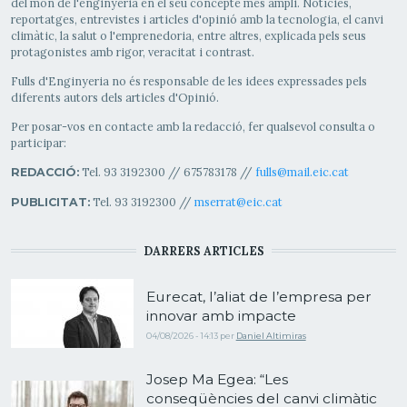
del món de l'enginyeria en el seu concepte més ampli. Notícies,
reportatges, entrevistes i articles d'opinió amb la tecnologia, el canvi
climàtic, la salut o l'emprenedoria, entre altres, explicada pels seus
protagonistes amb rigor, veracitat i contrast.
Fulls d'Enginyeria no és responsable de les idees expressades pels
diferents autors dels articles d'Opinió.
Per posar-vos en contacte amb la redacció, fer qualsevol consulta o
participar:
Tel. 93 3192300 // 675783178 //
fulls@mail.eic.cat
REDACCIÓ:
Tel. 93 3192300 //
mserrat@eic.cat
PUBLICITAT:
DARRERS ARTICLES
Eurecat, l’aliat de l’empresa per
innovar amb impacte
04/08/2026 - 14:13
per
Daniel Altimiras
Josep Ma Egea: “Les
conseqüències del canvi climàtic