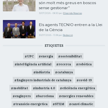
són molt més greus en boscos
sense gestionar”
31/07/2026 - 08:30
per
Elisenda Rosanas
Els agents TECNIO entren a la Llei
de la Ciència
30/07/2026 - 13:38
per
Redacció
ETIQUETES
UPC
energia
sostenibilitat
intel·ligència artificial
recerca
robòtica
indústria
catalunya
Enginyers industrials de catalunya
covid-19
mobilitat
industria 4.0
eficiència energètica
enginyers
barcelona
energies renovables
transicio energetica
STEM
canvi climatic