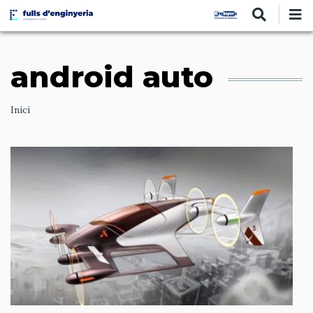
Vés
al
contingut
android auto
Ruta
Inici
de
navegació