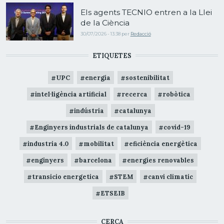
Els agents TECNIO entren a la Llei
de la Ciència
30/07/2026 - 13:38
per
Redacció
ETIQUETES
UPC
energia
sostenibilitat
intel·ligència artificial
recerca
robòtica
indústria
catalunya
Enginyers industrials de catalunya
covid-19
industria 4.0
mobilitat
eficiència energètica
enginyers
barcelona
energies renovables
transicio energetica
STEM
canvi climatic
ETSEIB
CERCA