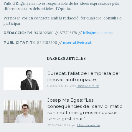
Fulls d'Enginyeria no és responsable de les idees expressades pels
diferents autors dels articles d'Opinió.
Per posar-vos en contacte amb la redacció, fer qualsevol consulta o
participar:
Tel. 93 3192300 // 675783178 //
fulls@mail.eic.cat
REDACCIÓ:
Tel. 93 3192300 //
mserrat@eic.cat
PUBLICITAT:
DARRERS ARTICLES
Eurecat, l’aliat de l’empresa per
innovar amb impacte
04/08/2026 - 14:13
per
Daniel Altimiras
Josep Ma Egea: “Les
conseqüències del canvi climàtic
són molt més greus en boscos
sense gestionar”
31/07/2026 - 08:30
per
Elisenda Rosanas