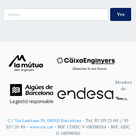
Cerca
Membre
de:
C/ Via Laietana 39, 08003 Barcelona
- Tel. 93 319 23 00 / 93
557 20 49 -
www.eic.cat
- NIF. COEIC V-08398554 - NIF. AEIC
G-08398562