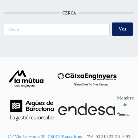
CERCA
Cerca
Membre
de:
C/ Via Laietana 39, 08003 Barcelona
- Tel. 93 319 23 00 / 93