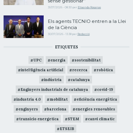
sense gestionar”
31/07/2026 - 08:30
per
Elisenda Rosanas
Els agents TECNIO entren a la Llei
de la Ciència
30/07/2026 - 13:38
per
Redacció
ETIQUETES
UPC
energia
sostenibilitat
intel·ligència artificial
recerca
robòtica
indústria
catalunya
Enginyers industrials de catalunya
covid-19
industria 4.0
mobilitat
eficiència energètica
enginyers
barcelona
energies renovables
transicio energetica
STEM
canvi climatic
ETSEIB