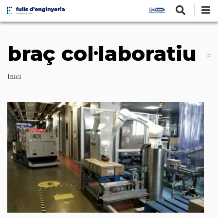
Vés
al
contingut
braç col·laboratiu
Ruta
Inici
de
navegació