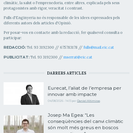
climàtic, la salut o l'emprenedoria, entre altres, explicada pels seus
protagonistes amb rigor, veracitat i contrast.
Fulls d'Enginyeria no és responsable de les idees expressades pels
diferents autors dels articles d'Opinió.
Per posar-vos en contacte amb la redacció, fer qualsevol consulta o
participar:
Tel. 93 3192300 // 675783178 //
fulls@mail.eic.cat
REDACCIÓ:
Tel. 93 3192300 //
mserrat@eic.cat
PUBLICITAT:
DARRERS ARTICLES
Eurecat, l’aliat de l’empresa per
innovar amb impacte
04/08/2026 - 14:13
per
Daniel Altimiras
Josep Ma Egea: “Les
conseqüències del canvi climàtic
són molt més greus en boscos