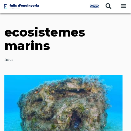
Vés
al
contingut
ecosistemes
marins
Ruta
Inici
de
navegació