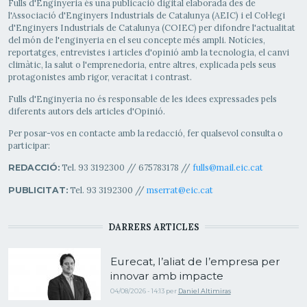
Fulls d'Enginyeria és una publicació digital elaborada des de
l'Associació d'Enginyers Industrials de Catalunya (AEIC) i el Col·legi
d'Enginyers Industrials de Catalunya (COIEC) per difondre l'actualitat
del món de l'enginyeria en el seu concepte més ampli. Notícies,
reportatges, entrevistes i articles d'opinió amb la tecnologia, el canvi
climàtic, la salut o l'emprenedoria, entre altres, explicada pels seus
protagonistes amb rigor, veracitat i contrast.
Fulls d'Enginyeria no és responsable de les idees expressades pels
diferents autors dels articles d'Opinió.
Per posar-vos en contacte amb la redacció, fer qualsevol consulta o
participar:
Tel. 93 3192300 // 675783178 //
fulls@mail.eic.cat
REDACCIÓ:
Tel. 93 3192300 //
mserrat@eic.cat
PUBLICITAT:
DARRERS ARTICLES
Eurecat, l’aliat de l’empresa per
innovar amb impacte
04/08/2026 - 14:13
per
Daniel Altimiras