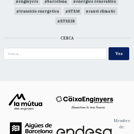
enginyers
barcelona
energies renovables
transicio energetica
STEM
canvi climatic
ETSEIB
CERCA
Cerca
Membre
de: