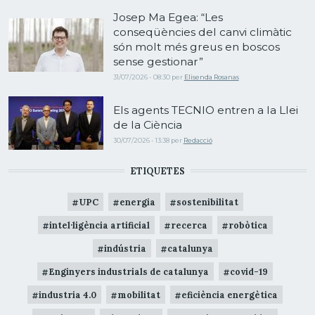
Josep Ma Egea: “Les
conseqüències del canvi climàtic
són molt més greus en boscos
sense gestionar”
31/07/2026 - 08:30
per
Elisenda Rosanas
Els agents TECNIO entren a la Llei
de la Ciència
30/07/2026 - 13:38
per
Redacció
ETIQUETES
UPC
energia
sostenibilitat
intel·ligència artificial
recerca
robòtica
indústria
catalunya
Enginyers industrials de catalunya
covid-19
industria 4.0
mobilitat
eficiència energètica