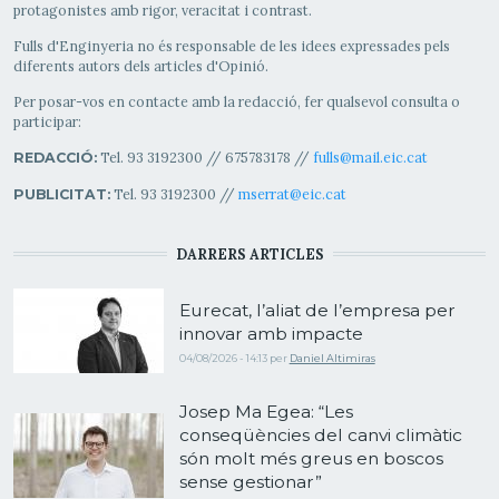
protagonistes amb rigor, veracitat i contrast.
Fulls d'Enginyeria no és responsable de les idees expressades pels
diferents autors dels articles d'Opinió.
Per posar-vos en contacte amb la redacció, fer qualsevol consulta o
participar:
Tel. 93 3192300 // 675783178 //
fulls@mail.eic.cat
REDACCIÓ:
Tel. 93 3192300 //
mserrat@eic.cat
PUBLICITAT:
DARRERS ARTICLES
Eurecat, l’aliat de l’empresa per
innovar amb impacte
04/08/2026 - 14:13
per
Daniel Altimiras
Josep Ma Egea: “Les
conseqüències del canvi climàtic
són molt més greus en boscos
sense gestionar”