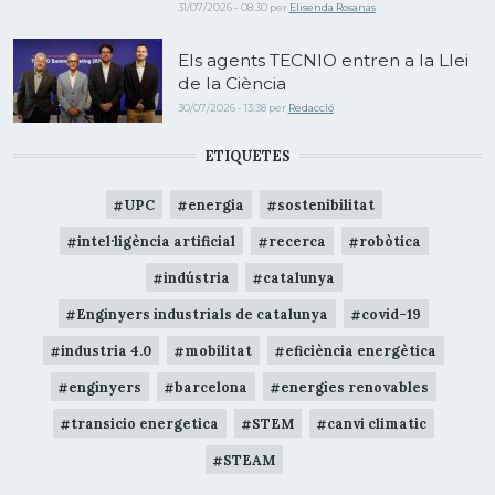
31/07/2026 - 08:30
per
Elisenda Rosanas
Els agents TECNIO entren a la Llei
de la Ciència
30/07/2026 - 13:38
per
Redacció
ETIQUETES
UPC
energia
sostenibilitat
intel·ligència artificial
recerca
robòtica
indústria
catalunya
Enginyers industrials de catalunya
covid-19
industria 4.0
mobilitat
eficiència energètica
enginyers
barcelona
energies renovables
transicio energetica
STEM
canvi climatic
STEAM