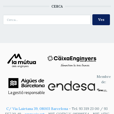
CERCA
Cerca
Membre
de:
C/ Via Laietana 39, 08003 Barcelona
- Tel. 93 319 23 00 / 93
557 20 49 -
www.eic.cat
- NIF. COEIC V-08398554 - NIF. AEIC