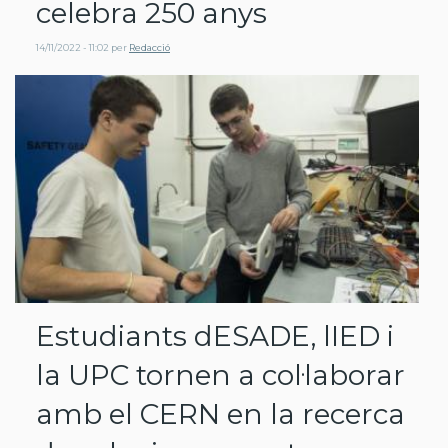
celebra 250 anys
14/11/2022 - 11:02
per
Redacció
Estudiants dESADE, lIED i
la UPC tornen a col·laborar
amb el CERN en la recerca