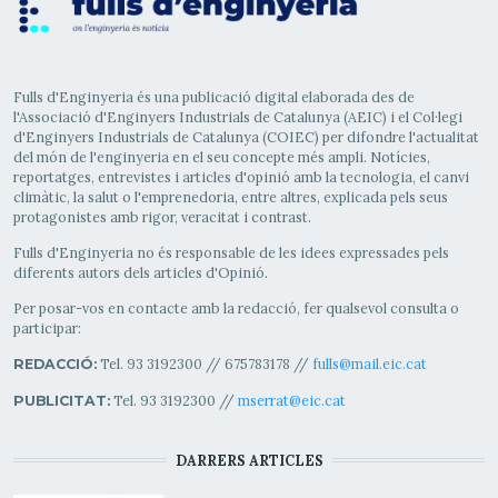
Fulls d'Enginyeria és una publicació digital elaborada des de
l'Associació d'Enginyers Industrials de Catalunya (AEIC) i el Col·legi
d'Enginyers Industrials de Catalunya (COIEC) per difondre l'actualitat
del món de l'enginyeria en el seu concepte més ampli. Notícies,
reportatges, entrevistes i articles d'opinió amb la tecnologia, el canvi
climàtic, la salut o l'emprenedoria, entre altres, explicada pels seus
protagonistes amb rigor, veracitat i contrast.
Fulls d'Enginyeria no és responsable de les idees expressades pels
diferents autors dels articles d'Opinió.
Per posar-vos en contacte amb la redacció, fer qualsevol consulta o
participar:
Tel. 93 3192300 // 675783178 //
fulls@mail.eic.cat
REDACCIÓ:
Tel. 93 3192300 //
mserrat@eic.cat
PUBLICITAT:
DARRERS ARTICLES