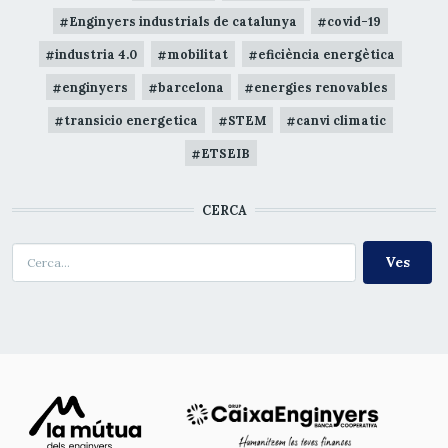
Enginyers industrials de catalunya
covid-19
industria 4.0
mobilitat
eficiència energètica
enginyers
barcelona
energies renovables
transicio energetica
STEM
canvi climatic
ETSEIB
CERCA
Cerca