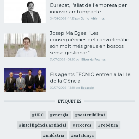
Eurecat, l’aliat de l’empresa per
innovar amb impacte
04/08/2026 - 14:13
per
Daniel Altimiras
Josep Ma Egea: “Les
conseqüències del canvi climàtic
són molt més greus en boscos
sense gestionar”
31/07/2026 - 08:30
per
Elisenda Rosanas
Els agents TECNIO entren a la Llei
de la Ciència
30/07/2026 - 13:38
per
Redacció
ETIQUETES
UPC
energia
sostenibilitat
intel·ligència artificial
recerca
robòtica
indústria
catalunya