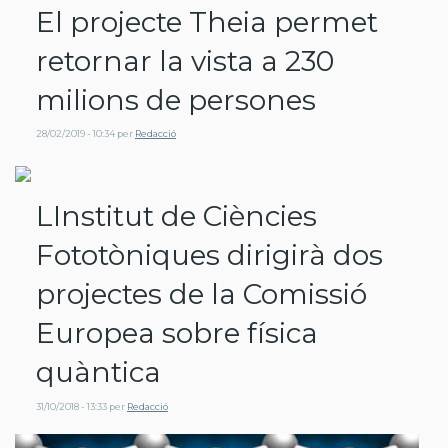
El projecte Theia permet
retornar la vista a 230
milions de persones
28/02/2019 - 10:34
per
Redacció
LInstitut de Ciències
Fototòniques dirigirà dos
projectes de la Comissió
Europea sobre física
quàntica
31/10/2018 - 13:33
per
Redacció