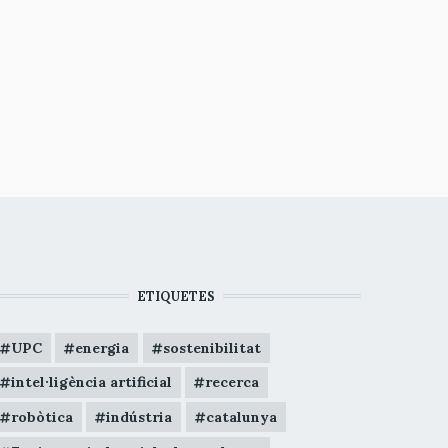
ETIQUETES
UPC
energia
sostenibilitat
intel·ligència artificial
recerca
robòtica
indústria
catalunya