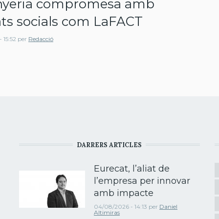
nyeria compromesa amb
ats socials com LaFACT
 15:52
per
Redacció
DARRERS ARTICLES
Eurecat, l’aliat de
l’empresa per innovar
amb impacte
04/08/2026 - 14:13
per
Daniel
Altimiras