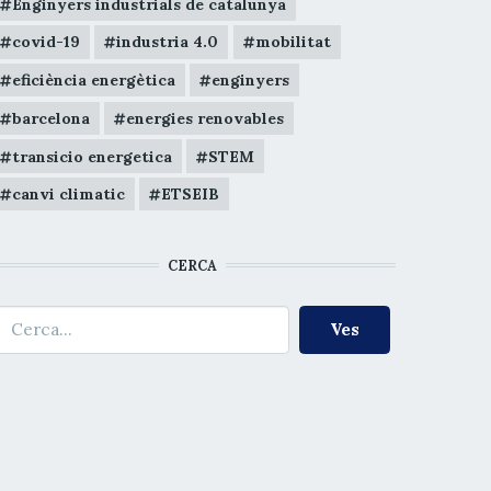
Enginyers industrials de catalunya
covid-19
industria 4.0
mobilitat
eficiència energètica
enginyers
barcelona
energies renovables
transicio energetica
STEM
canvi climatic
ETSEIB
CERCA
erca