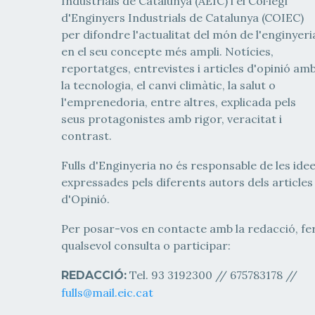
Industrials de Catalunya (AEIC) i el Col·legi
d'Enginyers Industrials de Catalunya (COIEC)
per difondre l'actualitat del món de l'enginyeri
en el seu concepte més ampli. Notícies,
reportatges, entrevistes i articles d'opinió am
la tecnologia, el canvi climàtic, la salut o
l'emprenedoria, entre altres, explicada pels
seus protagonistes amb rigor, veracitat i
contrast.
Fulls d'Enginyeria no és responsable de les ide
expressades pels diferents autors dels articles
d'Opinió.
Per posar-vos en contacte amb la redacció, fe
qualsevol consulta o participar:
Tel. 93 3192300 // 675783178 //
REDACCIÓ:
fulls@mail.eic.cat