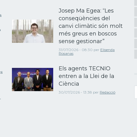
Josep Ma Egea: “Les
a
conseqüències del
canvi climàtic són molt
b
més greus en boscos
sense gestionar”
31/07/2026 - 08:30
per
Elisenda
Rosanas
Els agents TECNIO
es
entren a la Llei de la
Ciència
C
30/07/2026 - 13:38
per
Redacció
r