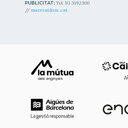
Tel. 93 3192300
PUBLICITAT:
//
mserrat@eic.cat