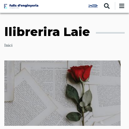
Vés
al
contingut
llibrerira Laie
Ruta
Inici
de
navegació