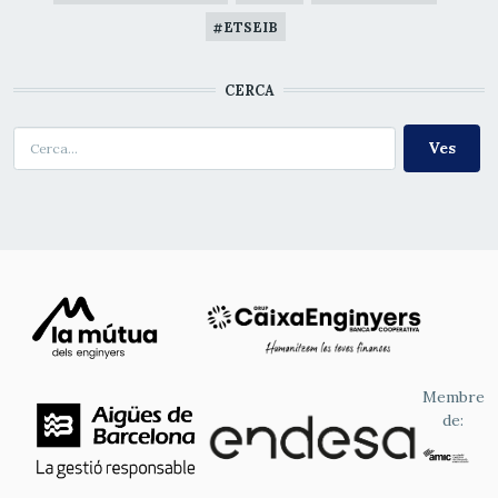
ETSEIB
CERCA
Cerca
Membre
de: