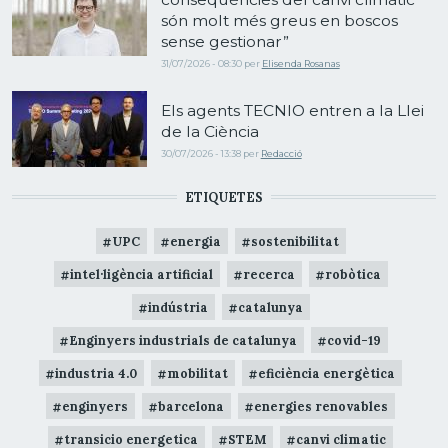
són molt més greus en boscos
sense gestionar”
31/07/2026 - 08:30
per
Elisenda Rosanas
Els agents TECNIO entren a la Llei
de la Ciència
30/07/2026 - 13:38
per
Redacció
ETIQUETES
UPC
energia
sostenibilitat
intel·ligència artificial
recerca
robòtica
indústria
catalunya
Enginyers industrials de catalunya
covid-19
industria 4.0
mobilitat
eficiència energètica
enginyers
barcelona
energies renovables
transicio energetica
STEM
canvi climatic