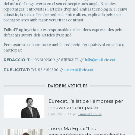
del món de l'enginyeria en el seu concepte més ampli. Notícies,
reportatges, entrevistes i articles d'opinió amb la tecnologia, el canvi
climàtic, la salut o l'emprenedoria, entre altres, explicada pels seus
protagonistes amb rigor, veracitat i contrast.
Fulls d'Enginyeria no és responsable de les idees expressades pels
diferents autors dels articles d'Opinió.
Per posar-vos en contacte amb la redacció, fer qualsevol consulta o
participar:
Tel. 93 3192300 // 675783178 //
fulls@mail.eic.cat
REDACCIÓ:
Tel. 93 3192300 //
mserrat@eic.cat
PUBLICITAT:
DARRERS ARTICLES
Eurecat, l’aliat de l’empresa per
innovar amb impacte
04/08/2026 - 14:13
per
Daniel Altimiras
Josep Ma Egea: “Les
conseqüències del canvi climàtic