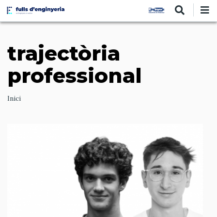
Vés
al
contingut
trajectòria
professional
Ruta
Inici
de
navegació