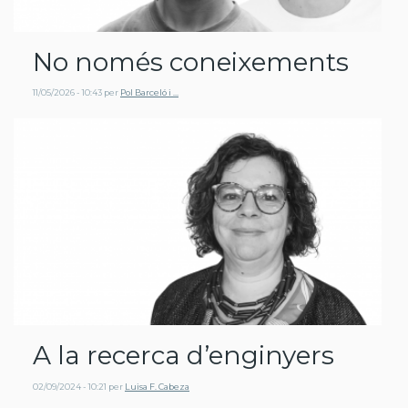
No només coneixements
11/05/2026 - 10:43
per
Pol Barceló i …
A la recerca d’enginyers
02/09/2024 - 10:21
per
Luisa F. Cabeza