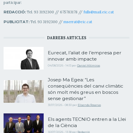
participar:
Tel. 93 3192300 // 675783178 //
fulls@mail.eic.cat
REDACCIÓ:
Tel. 93 3192300 //
mserrat@eic.cat
PUBLICITAT:
DARRERS ARTICLES
Eurecat, l’aliat de l’empresa per
innovar amb impacte
04/08/2026 - 14:13
per
Daniel Altimiras
Josep Ma Egea: “Les
conseqüències del canvi climàtic
són molt més greus en boscos
sense gestionar”
31/07/2026 - 08:30
per
Elisenda Rosanas
Els agents TECNIO entren a la Llei
de la Ciència
30/07/2026 - 13:38
per
Redacció