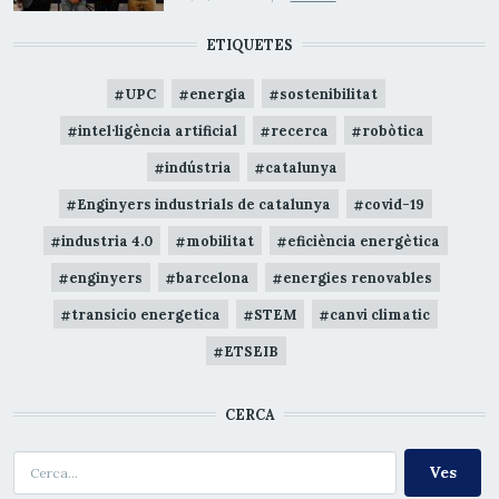
ETIQUETES
UPC
energia
sostenibilitat
intel·ligència artificial
recerca
robòtica
indústria
catalunya
Enginyers industrials de catalunya
covid-19
industria 4.0
mobilitat
eficiència energètica
enginyers
barcelona
energies renovables
transicio energetica
STEM
canvi climatic
ETSEIB
CERCA
Cerca