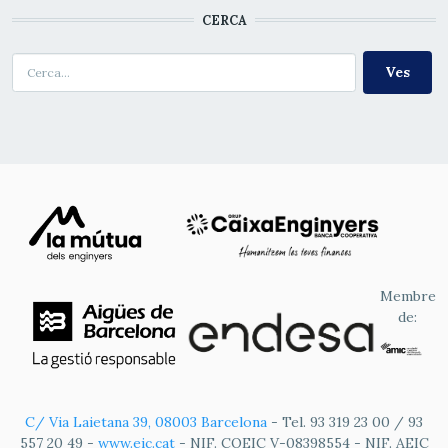
CERCA
Cerca
Membre
de:
C/ Via Laietana 39, 08003 Barcelona
- Tel. 93 319 23 00 / 93
557 20 49 -
www.eic.cat
- NIF. COEIC V-08398554 - NIF. AEIC