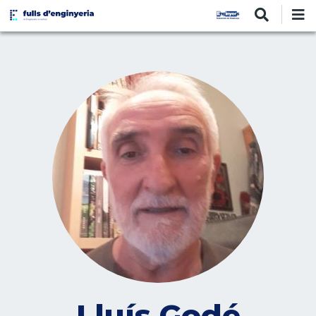
Vés
al
contingut
Lluís Godé