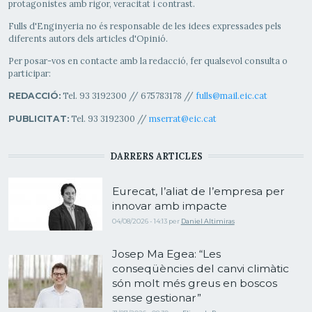
protagonistes amb rigor, veracitat i contrast.
Fulls d'Enginyeria no és responsable de les idees expressades pels
diferents autors dels articles d'Opinió.
Per posar-vos en contacte amb la redacció, fer qualsevol consulta o
participar:
Tel. 93 3192300 // 675783178 //
fulls@mail.eic.cat
REDACCIÓ:
Tel. 93 3192300 //
mserrat@eic.cat
PUBLICITAT:
DARRERS ARTICLES
Eurecat, l’aliat de l’empresa per
innovar amb impacte
04/08/2026 - 14:13
per
Daniel Altimiras
Josep Ma Egea: “Les
conseqüències del canvi climàtic
són molt més greus en boscos
sense gestionar”