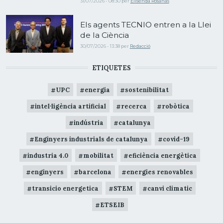
31/07/2026 - 08:30
per
Elisenda Rosanas
Els agents TECNIO entren a la Llei
de la Ciència
30/07/2026 - 13:38
per
Redacció
ETIQUETES
UPC
energia
sostenibilitat
intel·ligència artificial
recerca
robòtica
indústria
catalunya
Enginyers industrials de catalunya
covid-19
industria 4.0
mobilitat
eficiència energètica
enginyers
barcelona
energies renovables
transicio energetica
STEM
canvi climatic
ETSEIB