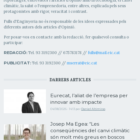
climàtic, la salut o l'emprenedoria, entre altres, explicada pels seus
protagonistes amb rigor, veracitat i contrast.
Fulls d'Enginyeria no és responsable de les idees expressades pels
diferents autors dels articles d'Opinió.
Per posar-vos en contacte amb la redacció, fer qualsevol consulta o
participar:
Tel. 93 3192300 // 675783178 //
fulls@mail.eic.cat
REDACCIÓ:
Tel. 93 3192300 //
mserrat@eic.cat
PUBLICITAT:
DARRERS ARTICLES
Eurecat, l’aliat de l’empresa per
innovar amb impacte
04/08/2026 - 14:13
per
Daniel Altimiras
Josep Ma Egea: “Les
conseqüències del canvi climàtic
són molt més greus en boscos