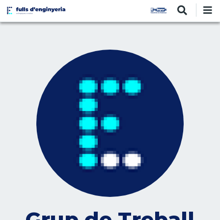
Vés
al
contingut
Grup de Treball