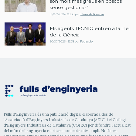
són molt més greus en boscos
sense gestionar”
31/07/2026 - 08:30
per
Elisenda Rosanas
Els agents TECNIO entren a la Llei
de la Ciència
30/07/2026 - 13:38
per
Redacció
Fulls d'Enginyeria és una publicació digital elaborada des de
l'Associació d'Enginyers Industrials de Catalunya (AEIC) i el Col·legi
d'Enginyers Industrials de Catalunya (COIEC) per difondre l'actualitat
del món de l'enginyeria en el seu concepte més ampli. Notícies,
reportatges, entrevistes i articles d'opinió amb la tecnologia, el canvi