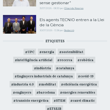
sense gestionar”
31/07/2026 - 08:30
per
Elisenda Rosanas
Els agents TECNIO entren a la Llei
de la Ciència
30/07/2026 - 13:38
per
Redacció
ETIQUETES
UPC
energia
sostenibilitat
intel·ligència artificial
recerca
robòtica
indústria
catalunya
Enginyers industrials de catalunya
covid-19
industria 4.0
mobilitat
eficiència energètica
enginyers
barcelona
energies renovables
transicio energetica
STEM
canvi climatic
ETSEIB