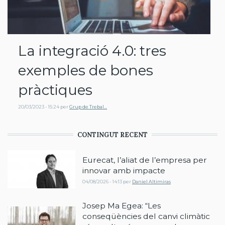
La integració 4.0: tres
exemples de bones
pràctiques
20/03/2023 - 15:24
per
Grup de Trebal…
CONTINGUT RECENT
Eurecat, l’aliat de l’empresa per
innovar amb impacte
04/08/2026 - 14:13
per
Daniel Altimiras
Josep Ma Egea: “Les
conseqüències del canvi climàtic