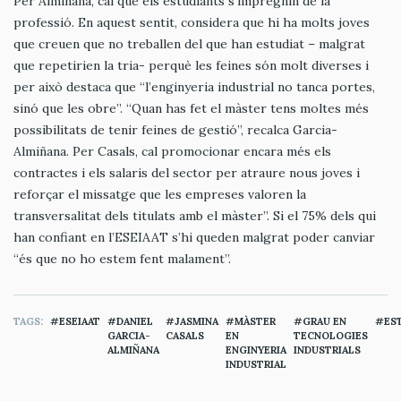
Per Almiñana, cal que els estudiants s’impregnin de la
professió. En aquest sentit, considera que hi ha molts joves
que creuen que no treballen del que han estudiat – malgrat
que repetirien la tria- perquè les feines són molt diverses i
per això destaca que “l’enginyeria industrial no tanca portes,
sinó que les obre”. “Quan has fet el màster tens moltes més
possibilitats de tenir feines de gestió”, recalca Garcia-
Almiñana. Per Casals, cal promocionar encara més els
contractes i els salaris del sector per atraure nous joves i
reforçar el missatge que les empreses valoren la
transversalitat dels titulats amb el màster”. Si el 75% dels qui
han confiant en l’ESEIAAT s’hi queden malgrat poder canviar
“és que no ho estem fent malament”.
TAGS
ESEIAAT
DANIEL
JASMINA
MÀSTER
GRAU EN
ES
GARCIA-
CASALS
EN
TECNOLOGIES
ALMIÑANA
ENGINYERIA
INDUSTRIALS
INDUSTRIAL