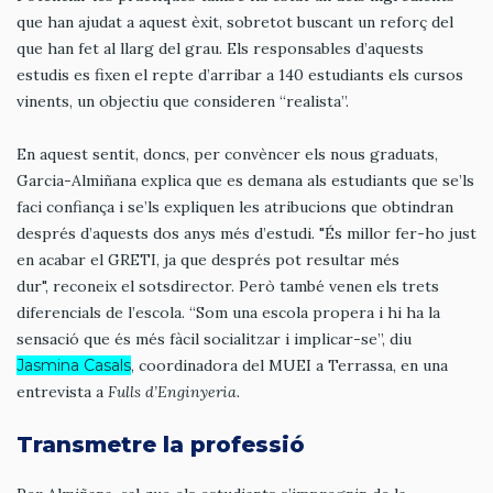
que han ajudat a aquest èxit, sobretot buscant un reforç del
que han fet al llarg del grau. Els responsables d’aquests
estudis es fixen el repte d’arribar a 140 estudiants els cursos
vinents, un objectiu que consideren “realista”.
En aquest sentit, doncs, per convèncer els nous graduats,
Garcia-Almiñana explica que es demana als estudiants que se’ls
faci confiança i se’ls expliquen les atribucions que obtindran
després d’aquests dos anys més d’estudi. "És millor fer-ho just
en acabar el GRETI, ja que després pot resultar més
dur", reconeix el sotsdirector. Però també venen els trets
diferencials de l’escola. “Som una escola propera i hi ha la
sensació que és més fàcil socialitzar i implicar-se”, diu
Jasmina Casals
, coordinadora del MUEI a Terrassa, en una
entrevista a
Fulls d’Enginyeria.
Transmetre la professió