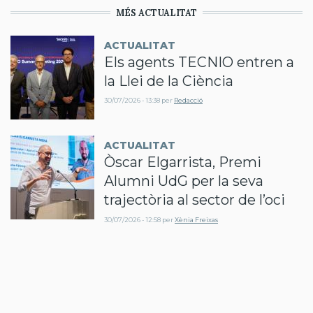
MÉS ACTUALITAT
ACTUALITAT
Els agents TECNIO entren a
la Llei de la Ciència
30/07/2026 - 13:38
per
Redacció
ACTUALITAT
Òscar Elgarrista, Premi
Alumni UdG per la seva
trajectòria al sector de l’oci
30/07/2026 - 12:58
per
Xènia Freixas
ACTUALITAT
El sector renovable reclama
canvis al PLATER per
garantir el compliment dels