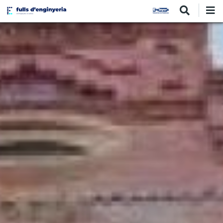
Vés
al
contingut