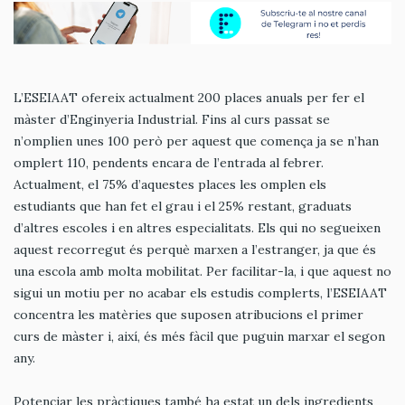
L’ESEIAAT ofereix actualment 200 places anuals per fer el
màster d’Enginyeria Industrial. Fins al curs passat se
n’omplien unes 100 però per aquest que comença ja se n’han
omplert 110, pendents encara de l’entrada al febrer.
Actualment, el 75% d’aquestes places les omplen els
estudiants que han fet el grau i el 25% restant, graduats
d’altres escoles i en altres especialitats. Els qui no segueixen
aquest recorregut és perquè marxen a l’estranger, ja que és
una escola amb molta mobilitat. Per facilitar-la, i que aquest no
sigui un motiu per no acabar els estudis complerts, l’ESEIAAT
concentra les matèries que suposen atribucions el primer
curs de màster i, així, és més fàcil que puguin marxar el segon
any.
Potenciar les pràctiques també ha estat un dels ingredients