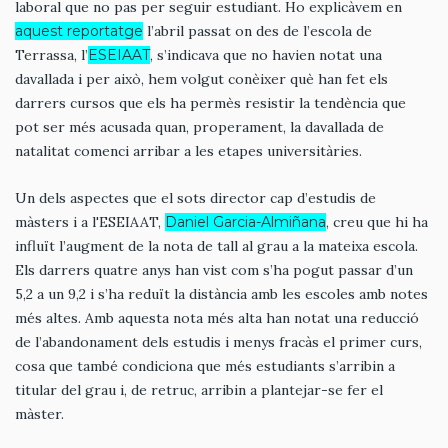
laboral que no pas per seguir estudiant. Ho explicàvem en
aquest reportatge
l’abril passat on des de l’escola de
Terrassa, l’
ESEIAAT
, s’indicava que no havien notat una
davallada i per això, hem volgut conèixer què han fet els
darrers cursos que els ha permès resistir la tendència que
pot ser més acusada quan, properament, la davallada de
natalitat comenci arribar a les etapes universitàries.
Un dels aspectes que el sots director cap d’estudis de
màsters i a l'ESEIAAT,
Daniel Garcia-Almiñana
, creu que hi ha
influït l’augment de la nota de tall al grau a la mateixa escola.
Els darrers quatre anys han vist com s’ha pogut passar d’un
5,2 a un 9,2 i s’ha reduït la distància amb les escoles amb notes
més altes. Amb aquesta nota més alta han notat una reducció
de l’abandonament dels estudis i menys fracàs el primer curs,
cosa que també condiciona que més estudiants s’arribin a
titular del grau i, de retruc, arribin a plantejar-se fer el
màster.