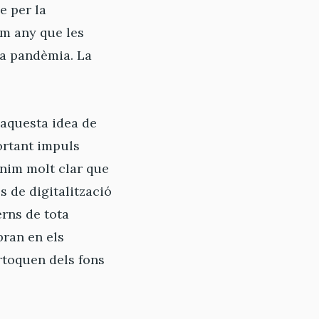
e per la
tim any que les
 la pandèmia. La
 aquesta idea de
ortant impuls
enim molt clar que
s de digitalització
rns de tota
bran en els
rtoquen dels fons