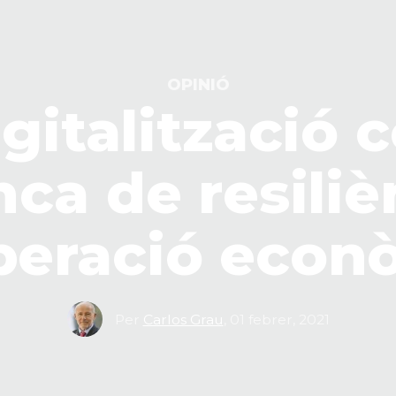
OPINIÓ
igitalització 
ca de resiliè
peració econ
Per
Carlos Grau
,
01 febrer, 2021