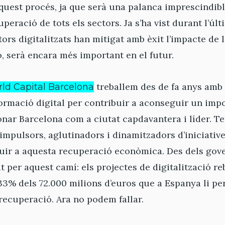
quest procés, ja que serà una palanca imprescindibl
cuperació de tots els sectors. Ja s’ha vist durant l’úl
tors digitalitzats han mitigat amb èxit l’impacte de
ò, serà encara més important en el futur.
treballem des de fa anys amb
ld Capital Barcelona
ormació digital per contribuir a aconseguir un imp
nar Barcelona com a ciutat capdavantera i líder. T
mpulsors, aglutinadors i dinamitzadors d’iniciative
uir a aquesta recuperació econòmica. Des dels gove
 per aquest camí: els projectes de digitalització re
33% dels 72.000 milions d’euros que a Espanya li pe
recuperació. Ara no podem fallar.