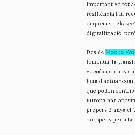
important en tot a
resiliència i la re
empreses i els sec
digitalització, per
Des de
Mobile Wor
fomentar la transf
econòmic i posicio
hem d’actuar com i
que poden contrib
Europa han apostat
propers 3 anys el 
europeus per a la 