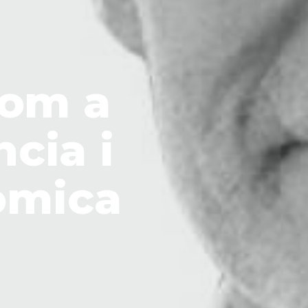
com a
ncia i
òmica