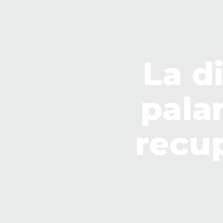
La d
palan
recu