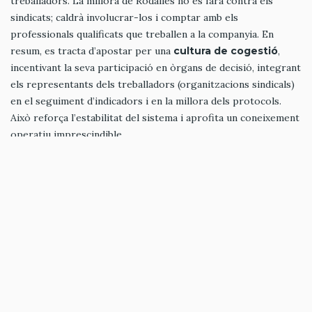
treballadors. La millora de Rodalies no es farà contra els
sindicats; caldrà involucrar-los i comptar amb els
professionals qualificats que treballen a la companyia. En
resum, es tracta d’apostar per una
cultura de cogestió
,
incentivant la seva participació en òrgans de decisió, integrant
els representants dels treballadors (organitzacions sindicals)
en el seguiment d’indicadors i en la millora dels protocols.
Això reforça l’estabilitat del sistema i aprofita un coneixement
operatiu imprescindible.
També és necessari obrir canals reals d’informació i
participació amb els usuaris. No només avisos d’última hora,
sinó dades comprensibles, previsions honestes i explicacions
clares. Un sistema que explica bé fins i tot quan falla genera
més confiança que un que promet normalitat permanent i no
la compleix.
La nova empresa de Rodalies pot ser una
oportunitat
històrica
.
No per canviar de tren, sinó per canviar el