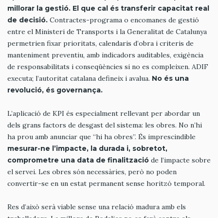
millorar la gestió. El que cal és transferir capacitat real
de decisió.
Contractes-programa o encomanes de gestió
entre el Ministeri de Transports i la Generalitat de Catalunya
permetrien fixar prioritats, calendaris d’obra i criteris de
manteniment preventiu, amb indicadors auditables, exigència
de responsabilitats i conseqüències si no es compleixen. ADIF
executa; l’autoritat catalana defineix i avalua.
No és una
revolució, és governança.
L’aplicació de KPI és especialment rellevant per abordar un
dels grans factors de desgast del sistema: les obres. No n’hi
ha prou amb anunciar que “hi ha obres”. És imprescindible
mesurar-ne l’impacte, la durada i, sobretot,
comprometre una data de finalització
de l’impacte sobre
el servei. Les obres són necessàries, però no poden
convertir-se en un estat permanent sense horitzó temporal.
Res d’això serà viable sense una relació madura amb els