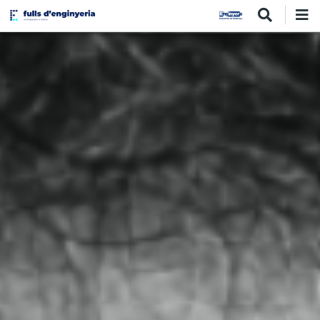
Vés
al
contingut