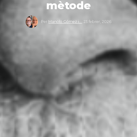
mètode
Per
Manolo Gómez i…
,
23 febrer, 2026