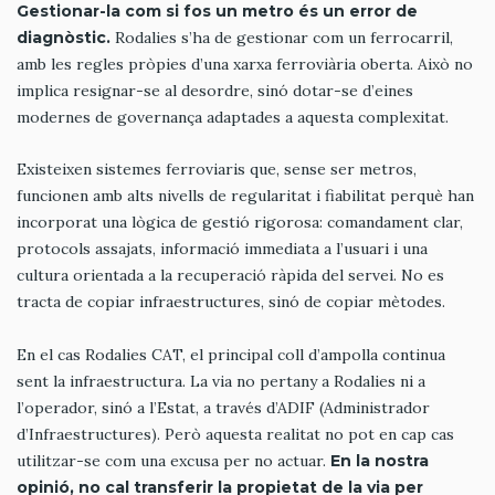
Gestionar-la com si fos un metro és un error de
diagnòstic.
Rodalies s’ha de gestionar com un ferrocarril,
amb les regles pròpies d’una xarxa ferroviària oberta. Això no
implica resignar-se al desordre, sinó dotar-se d’eines
modernes de governança adaptades a aquesta complexitat.
Existeixen sistemes ferroviaris que, sense ser metros,
funcionen amb alts nivells de regularitat i fiabilitat perquè han
incorporat una lògica de gestió rigorosa: comandament clar,
protocols assajats, informació immediata a l’usuari i una
cultura orientada a la recuperació ràpida del servei. No es
tracta de copiar infraestructures, sinó de copiar mètodes.
En el cas Rodalies CAT, el principal coll d’ampolla continua
sent la infraestructura. La via no pertany a Rodalies ni a
l’operador, sinó a l’Estat, a través d’ADIF (Administrador
d’Infraestructures). Però aquesta realitat no pot en cap cas
utilitzar-se com una excusa per no actuar.
En la nostra
opinió, no cal transferir la propietat de la via per