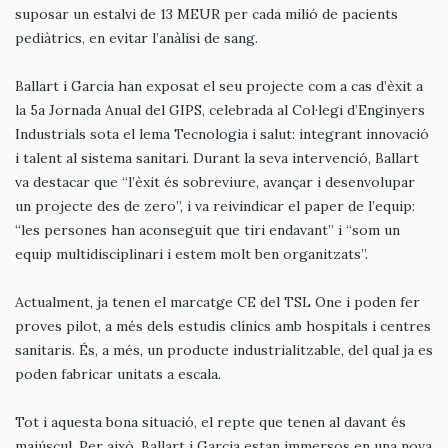
suposar un estalvi de 13 MEUR per cada milió de pacients
pediàtrics, en evitar l’anàlisi de sang.
Ballart i Garcia han exposat el seu projecte com a cas d’èxit a
la 5a Jornada Anual del GIPS, celebrada al Col·legi d’Enginyers
Industrials sota el lema Tecnologia i salut: integrant innovació
i talent al sistema sanitari. Durant la seva intervenció, Ballart
va destacar que “l’èxit és sobreviure, avançar i desenvolupar
un projecte des de zero”, i va reivindicar el paper de l’equip:
“les persones han aconseguit que tiri endavant” i “som un
equip multidisciplinari i estem molt ben organitzats”.
Actualment, ja tenen el marcatge CE del TSL One i poden fer
proves pilot, a més dels estudis clínics amb hospitals i centres
sanitaris. És, a més, un producte industrialitzable, del qual ja es
poden fabricar unitats a escala.
Tot i aquesta bona situació, el repte que tenen al davant és
majúscul. Per això, Ballart i Garcia estan immersos en una nova