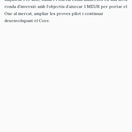
ronda d’inversió amb l’objectiu d’aixecar 1 MEUR per portar el
One al mercat, ampliar les proves pilot i continuar
desenvolupant el Core.
TAGS
THE
PIRULETA
DIAGNÒSTIC
DIANA
ROGER
START-
SMART
BALLART
GARCIA
UP
LOLLIPOP
MÉS EMPRENEDORS
EMPRENEDORS
Thinex: quan l'electrònica
impresa arriba fins a l'espai
29/07/2026 - 08:40
per
Redacció
EMPRENEDORS
Simufy: la democratització