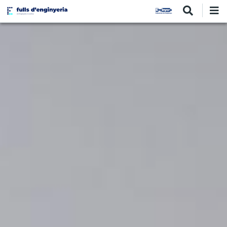
Vés
al
contingut