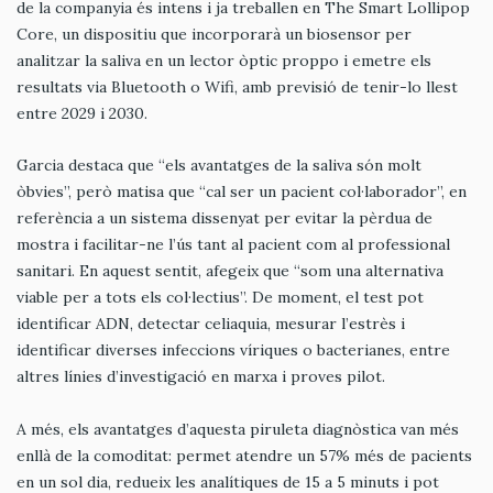
de la companyia és intens i ja treballen en The Smart Lollipop
Core, un dispositiu que incorporarà un biosensor per
analitzar la saliva en un lector òptic proppo i emetre els
resultats via Bluetooth o Wifi, amb previsió de tenir-lo llest
entre 2029 i 2030.
Garcia destaca que “els avantatges de la saliva són molt
òbvies”, però matisa que “cal ser un pacient col·laborador”, en
referència a un sistema dissenyat per evitar la pèrdua de
mostra i facilitar-ne l’ús tant al pacient com al professional
sanitari. En aquest sentit, afegeix que “som una alternativa
viable per a tots els col·lectius”. De moment, el test pot
identificar ADN, detectar celiaquia, mesurar l’estrès i
identificar diverses infeccions víriques o bacterianes, entre
altres línies d’investigació en marxa i proves pilot.
A més, els avantatges d’aquesta piruleta diagnòstica van més
enllà de la comoditat: permet atendre un 57% més de pacients
en un sol dia, redueix les analítiques de 15 a 5 minuts i pot