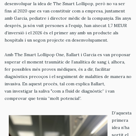
desenvolupar la idea de The Smart Lollipop, però no va ser
fins al 2020 que es van constituir com a empresa, juntament
amb Garcia, pediatre i director mèdic de la companyia. Sis anys
després, ja són vuit persones a l’equip, han aixecat 1,7 MEUR
d’inversió i el 2026 és el primer any amb un producte als
hospitals i un segon projecte en desenvolupament.
Amb The Smart Lollipop One, Ballart i Garcia es van proposar
superar el moment traumàtic de l’analítica de sang i, alhora,
fer possibles més proves mèdiques, és a dir, facilitar
diagnòstics precoços i el seguiment de malalties de manera no
invasiva. En aquest procés, tal com explica Ballart,
van investigar la saliva "com a fluid de diagnòstic” i van
comprovar que tenia “molt potencial”.
D’aquesta
primera
idea n’ha
sortit el