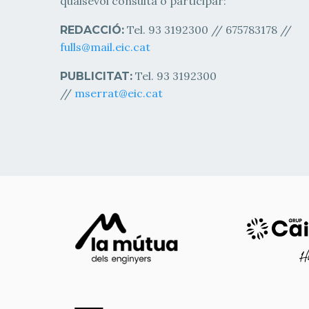
qualsevol consulta o participar:
Tel. 93 3192300 // 675783178 //
REDACCIÓ:
fulls@mail.eic.cat
Tel. 93 3192300
PUBLICITAT:
//
mserrat@eic.cat