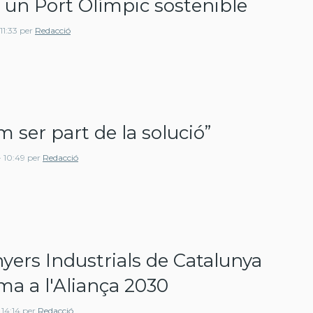
 un Port Olímpic sostenible
11:33
per
Redacció
m ser part de la solució”
 10:49
per
Redacció
yers Industrials de Catalunya
ma a l'Aliança 2030
 14:14
per
Redacció