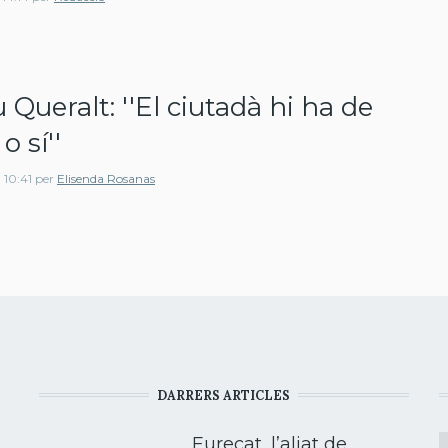
 Queralt: ''El ciutadà hi ha de
 o sí''
 10:41
per
Elisenda Rosanas
DARRERS ARTICLES
Eurecat, l’aliat de