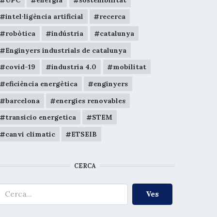
intel·ligència artificial
recerca
robòtica
indústria
catalunya
Enginyers industrials de catalunya
covid-19
industria 4.0
mobilitat
eficiència energètica
enginyers
barcelona
energies renovables
transicio energetica
STEM
canvi climatic
ETSEIB
CERCA
erca