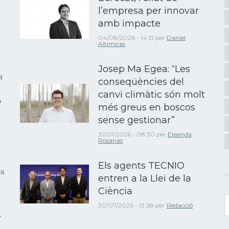
l’empresa per innovar
amb impacte
04/08/2026 - 14:13
per
Daniel
Altimiras
Josep Ma Egea: “Les
a
conseqüències del
canvi climàtic són molt
b
més greus en boscos
sense gestionar”
31/07/2026 - 08:30
per
Elisenda
Rosanas
Els agents TECNIO
es
entren a la Llei de la
Ciència
C
30/07/2026 - 13:38
per
Redacció
r