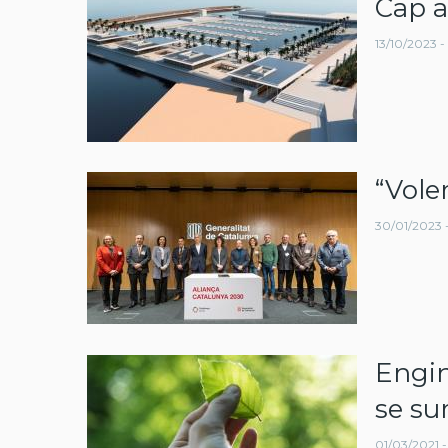
Cap a
navegació
13/10/2023 - 
“Vole
30/01/2023 -
Engin
se su
01/03/2021 -