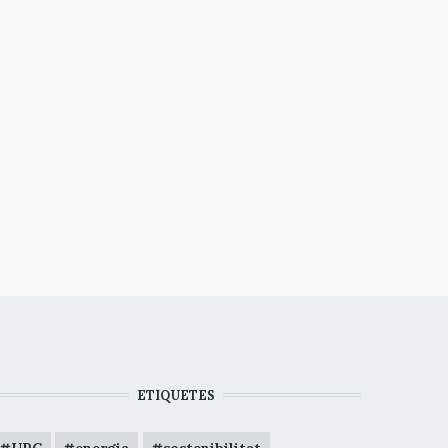
ETIQUETES
UPC
energia
sostenibilitat