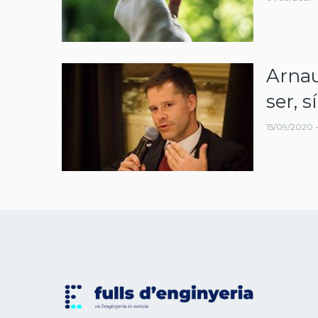
Arnau
ser, sí
15/09/2020 -