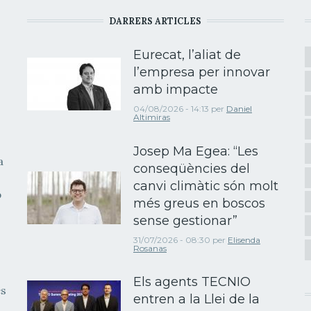
DARRERS ARTICLES
Eurecat, l’aliat de
l’empresa per innovar
amb impacte
04/08/2026 - 14:13
per
Daniel
Altimiras
Josep Ma Egea: “Les
a
conseqüències del
canvi climàtic són molt
b
més greus en boscos
sense gestionar”
31/07/2026 - 08:30
per
Elisenda
Rosanas
Els agents TECNIO
es
entren a la Llei de la