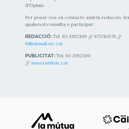
d'Opinió.
Per posar-vos en contacte amb la redacció, fe
qualsevol consulta o participar:
Tel. 93 3192300 // 675783178 //
REDACCIÓ:
fulls@mail.eic.cat
Tel. 93 3192300
PUBLICITAT:
//
mserrat@eic.cat