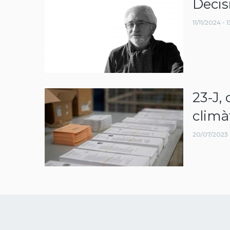
Decis
navegació
11/11/2024 - 
23-J, 
climà
20/07/2023 -