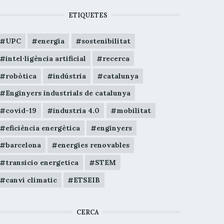
ETIQUETES
UPC
energia
sostenibilitat
intel·ligència artificial
recerca
robòtica
indústria
catalunya
Enginyers industrials de catalunya
covid-19
industria 4.0
mobilitat
eficiència energètica
enginyers
barcelona
energies renovables
transicio energetica
STEM
canvi climatic
ETSEIB
CERCA