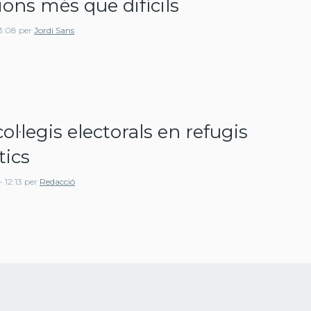
ions més que difícils
13:08
per
Jordi Sans
col·legis electorals en refugis
tics
 12:13
per
Redacció