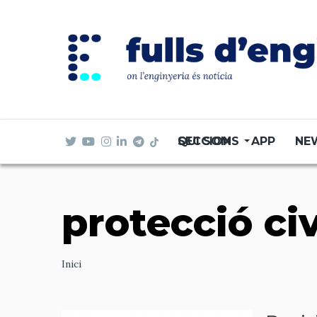
Vés
al
contingut
SECCIONS
QUI SOM
APP
NE
protecció civ
Ruta
Inici
de