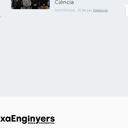
Ciència
C
30/07/2026 - 13:38
per
Redacció
r