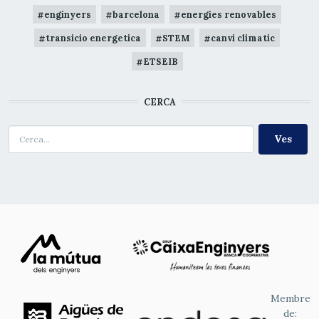
enginyers
barcelona
energies renovables
transicio energetica
STEM
canvi climatic
ETSEIB
CERCA
Cerca
Membre
de: