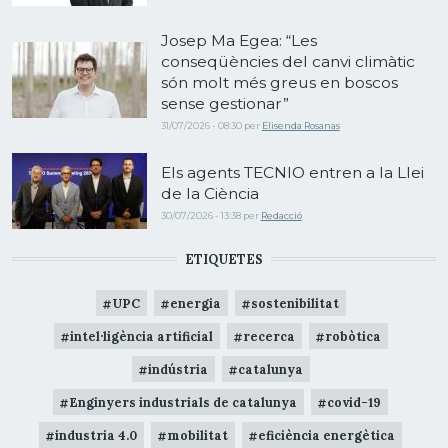
Josep Ma Egea: “Les
conseqüències del canvi climàtic
són molt més greus en boscos
sense gestionar”
31/07/2026 - 08:30
per
Elisenda Rosanas
Els agents TECNIO entren a la Llei
de la Ciència
30/07/2026 - 13:38
per
Redacció
ETIQUETES
UPC
energia
sostenibilitat
intel·ligència artificial
recerca
robòtica
indústria
catalunya
Enginyers industrials de catalunya
covid-19
industria 4.0
mobilitat
eficiència energètica