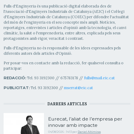
Fulls d'Enginyeria és una publicació digital elaborada des de
l'Associació d'Enginyers Industrials de Catalunya (AEIC) i el Col·legi
d'Enginyers Industrials de Catalunya (COIEC) per difondre l'actualitat
del món de l'enginyeria en el seu concepte més ampli. Notícies,
reportatges, entrevistes i articles d'opinió amb la tecnologia, el canvi
climàtic, la salut o l'emprenedoria, entre altres, explicada pels seus
protagonistes amb rigor, veracitat i contrast.
Fulls d'Enginyeria no és responsable de les idees expressades pels
diferents autors dels articles d'Opinió.
Per posar-vos en contacte amb la redacció, fer qualsevol consulta o
participar:
Tel. 93 3192300 // 675783178 //
fulls@mail.eic.cat
REDACCIÓ:
Tel. 93 3192300 //
mserrat@eic.cat
PUBLICITAT:
DARRERS ARTICLES
Eurecat, l’aliat de l’empresa per
innovar amb impacte
04/08/2026 - 14:13
per
Daniel Altimiras