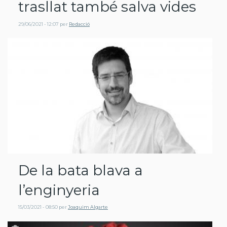
trasllat també salva vides
29/06/2021 - 12:07
per
Redacció
De la bata blava a
l’enginyeria
15/03/2021 - 08:50
per
Joaquim Algarte