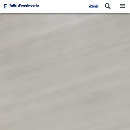
Vés
al
contingut