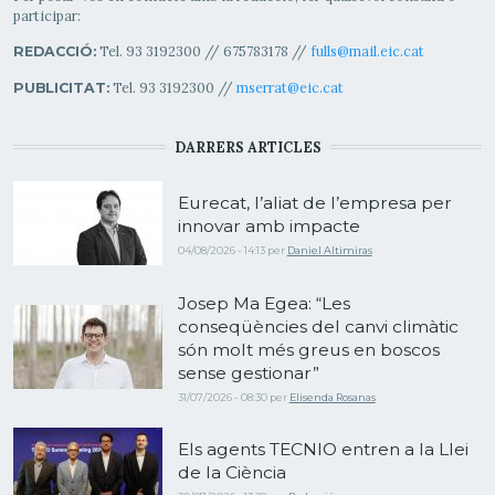
participar:
Tel. 93 3192300 // 675783178 //
fulls@mail.eic.cat
REDACCIÓ:
Tel. 93 3192300 //
mserrat@eic.cat
PUBLICITAT:
DARRERS ARTICLES
Eurecat, l’aliat de l’empresa per
innovar amb impacte
04/08/2026 - 14:13
per
Daniel Altimiras
Josep Ma Egea: “Les
conseqüències del canvi climàtic
són molt més greus en boscos
sense gestionar”
31/07/2026 - 08:30
per
Elisenda Rosanas
Els agents TECNIO entren a la Llei
de la Ciència