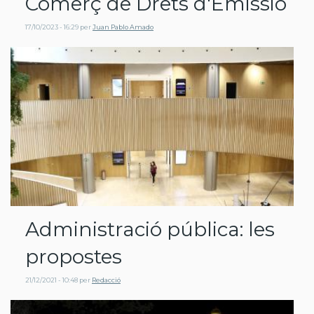
Comerç de Drets d'Emissió
17/10/2023 - 16:29
per
Juan Pablo Amado
Administració pública: les
propostes
21/12/2021 - 10:48
per
Redacció