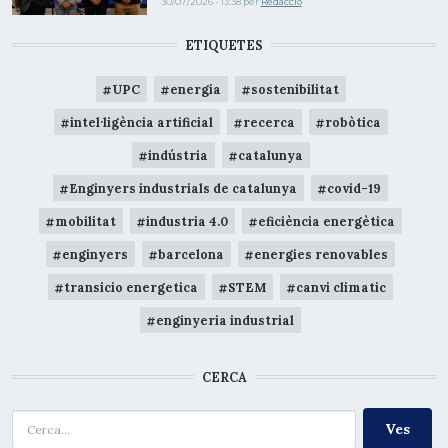
30/07/2026 - 13:38
per
Redacció
ETIQUETES
UPC
energia
sostenibilitat
intel·ligència artificial
recerca
robòtica
indústria
catalunya
Enginyers industrials de catalunya
covid-19
mobilitat
industria 4.0
eficiència energètica
enginyers
barcelona
energies renovables
transicio energetica
STEM
canvi climatic
enginyeria industrial
CERCA
Cerca