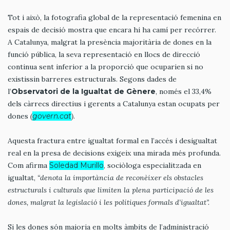
Tot i això, la fotografia global de la representació femenina en
espais de decisió mostra que encara hi ha camí per recórrer.
A Catalunya, malgrat la presència majoritària de dones en la
funció pública, la seva representació en llocs de direcció
continua sent inferior a la proporció que ocuparien si no
existissin barreres estructurals. Segons dades de
l’
Observatori de la Igualtat de Gènere
, només el 33,4%
dels càrrecs directius i gerents a Catalunya estan ocupats per
dones
(
govern.cat
)
.
Aquesta fractura entre igualtat formal en l’accés i desigualtat
real en la presa de decisions exigeix una mirada més profunda.
Com afirma
Soledad Murillo
, sociòloga especialitzada en
igualtat,
“denota la importància de reconèixer els obstacles
estructurals i culturals que limiten la plena participació de les
dones, malgrat la legislació i les polítiques formals d’igualtat”.
Si les dones són majoria en molts àmbits de l’administració