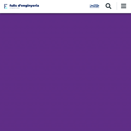
Vés
al
contingut