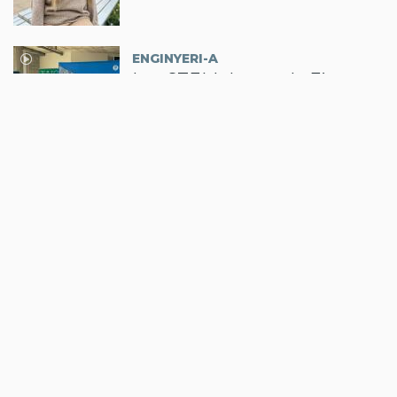
ENGINYERI-A
Les STEM darrere la Fira
FAIG
27/05/2026 - 11:31
per
Redacció
ENGINYERI-A
El sector TIC català ja ocupa
més de 58.000 dones
19/05/2026 - 15:25
per
Redacció
El vostre nom