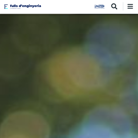
Vés
al
contingut