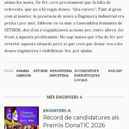
anima les noies. De fet, creu precisament que la falta de
referents, que no s’hi vegin dones, “tira enrere”. Tant al grau
com al màster, la presència de noies a Enginyera Industrial era
petita i per això, Jabbour es va unir a l’assemblea feminista de
l’ETSEIB, des d’on s’organitzaven accions per, entre altres, fer
front a aquesta problemàtic. No sap massa què s’ha de fer per
revertir aquesta situació però si que creu que donar veu a les
dones enginyeres i visibilitizar-les, pot ajudar.
TAGS
MARIA
ETSEIB
ENGINYERIA
COMUNITATS
OLOST
JABBOUR
INDUSTRIAL
ENERGÈTIQUES
LOCALS
MÉS ENGINYERI-A
ENGINYERI-A
Rècord de candidatures als
Premis DonaTIC 2026