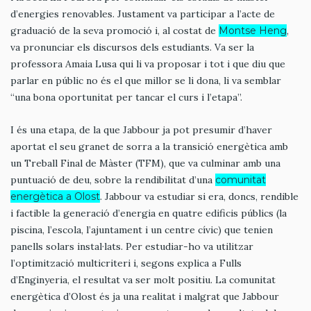
d’energies renovables. Justament va participar a l’acte de
graduació de la seva promoció i, al costat de
Montse Heng
,
va pronunciar els discursos dels estudiants. Va ser la
professora Amaia Lusa qui li va proposar i tot i que diu que
parlar en públic no és el que millor se li dona, li va semblar
“una bona oportunitat per tancar el curs i l’etapa”.
I és una etapa, de la que Jabbour ja pot presumir d’haver
aportat el seu granet de sorra a la transició energètica amb
un Treball Final de Màster (TFM), que va culminar amb una
puntuació de deu, sobre la rendibilitat d’una
comunitat
energètica a Olost
. Jabbour va estudiar si era, doncs, rendible
i factible la generació d’energia en quatre edificis públics (la
piscina, l’escola, l’ajuntament i un centre cívic) que tenien
panells solars instal·lats. Per estudiar-ho va utilitzar
l’optimització multicriteri i, segons explica a Fulls
d’Enginyeria, el resultat va ser molt positiu. La comunitat
energètica d’Olost és ja una realitat i malgrat que Jabbour