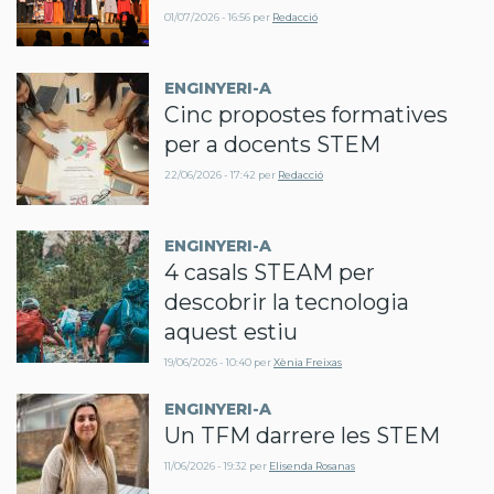
01/07/2026 - 16:56
per
Redacció
ENGINYERI-A
Cinc propostes formatives
per a docents STEM
22/06/2026 - 17:42
per
Redacció
ENGINYERI-A
4 casals STEAM per
descobrir la tecnologia
aquest estiu
19/06/2026 - 10:40
per
Xènia Freixas
ENGINYERI-A
Un TFM darrere les STEM
11/06/2026 - 19:32
per
Elisenda Rosanas