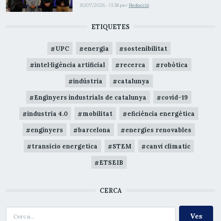
30/07/2026 - 13:38
per
Redacció
ETIQUETES
UPC
energia
sostenibilitat
intel·ligència artificial
recerca
robòtica
indústria
catalunya
Enginyers industrials de catalunya
covid-19
industria 4.0
mobilitat
eficiència energètica
enginyers
barcelona
energies renovables
transicio energetica
STEM
canvi climatic
ETSEIB
CERCA
Cerca