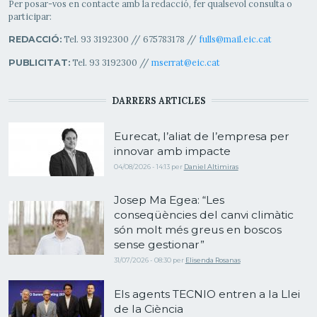
Per posar-vos en contacte amb la redacció, fer qualsevol consulta o
participar:
Tel. 93 3192300 // 675783178 //
fulls@mail.eic.cat
REDACCIÓ:
Tel. 93 3192300 //
mserrat@eic.cat
PUBLICITAT:
DARRERS ARTICLES
Eurecat, l’aliat de l’empresa per
innovar amb impacte
04/08/2026 - 14:13
per
Daniel Altimiras
Josep Ma Egea: “Les
conseqüències del canvi climàtic
són molt més greus en boscos
sense gestionar”
31/07/2026 - 08:30
per
Elisenda Rosanas
Els agents TECNIO entren a la Llei
de la Ciència