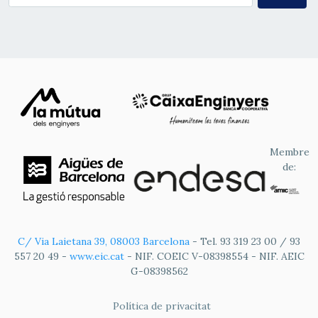
Membre
de:
C/ Via Laietana 39, 08003 Barcelona
- Tel. 93 319 23 00 / 93
557 20 49 -
www.eic.cat
- NIF. COEIC V-08398554 - NIF. AEIC
G-08398562
FOOTER
Política de privacitat