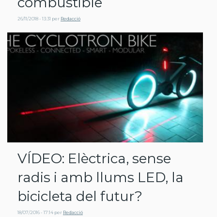
combustible
26/11/2018 - 13:31
per
Redacció
VÍDEO: Elèctrica, sense
radis i amb llums LED, la
bicicleta del futur?
18/07/2016 - 17:14
per
Redacció