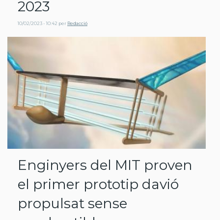
2023
10/02/2023 - 10:42
per
Redacció
Enginyers del MIT proven
el primer prototip davió
propulsat sense