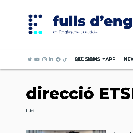
Vés
al
contingut
SECCIONS
QUI SOM
APP
NE
direcció ETS
Ruta
Inici
de