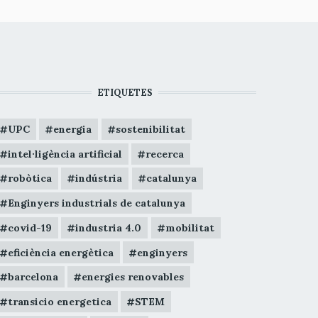
ETIQUETES
UPC
energia
sostenibilitat
intel·ligència artificial
recerca
robòtica
indústria
catalunya
Enginyers industrials de catalunya
covid-19
industria 4.0
mobilitat
eficiència energètica
enginyers
barcelona
energies renovables
transicio energetica
STEM