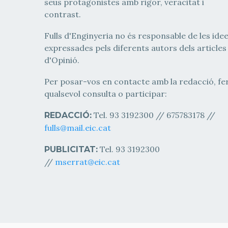
seus protagonistes amb rigor, veracitat i
contrast.
Fulls d'Enginyeria no és responsable de les ide
expressades pels diferents autors dels articles
d'Opinió.
Per posar-vos en contacte amb la redacció, fe
qualsevol consulta o participar:
Tel. 93 3192300 // 675783178 //
REDACCIÓ:
fulls@mail.eic.cat
Tel. 93 3192300
PUBLICITAT:
//
mserrat@eic.cat