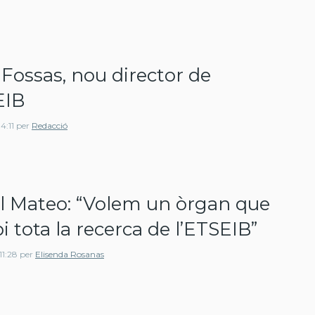
 Fossas, nou director de
EIB
4:11
per
Redacció
 Mateo: “Volem un òrgan que
i tota la recerca de l’ETSEIB”
11:28
per
Elisenda Rosanas