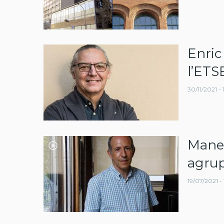
Enric
l’ETS
30/11/2021 - 1
Manel
agrup
19/07/2021 - 