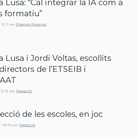
 Lusa: “Cal integrar la IA com a
s formatiu”
10:11
per
Elisenda Rosanas
Lusa i Jordi Voltas, escollits
directors de l’ETSEIB i
IAAT
13:18
per
Redacció
ecció de les escoles, en joc
- 08:56
per
Redacció