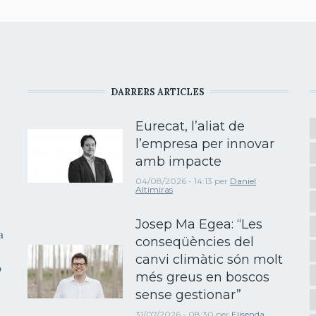
DARRERS ARTICLES
Eurecat, l’aliat de
l’empresa per innovar
amb impacte
04/08/2026 - 14:13
per
Daniel
Altimiras
Josep Ma Egea: “Les
a
conseqüències del
canvi climàtic són molt
b
més greus en boscos
sense gestionar”
31/07/2026 - 08:30
per
Elisenda