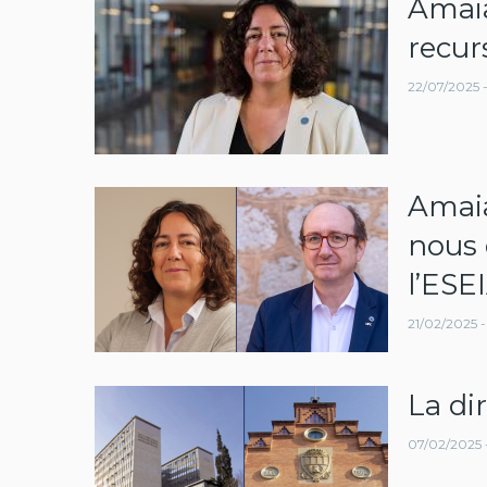
Amaia
navegació
recur
22/07/2025 - 
Amaia 
nous 
l’ESE
21/02/2025 - 
La dir
07/02/2025 