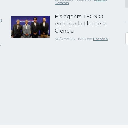
Rosanas
Els agents TECNIO
es
entren a la Llei de la
Ciència
C
30/07/2026 - 13:38
per
Redacció
r