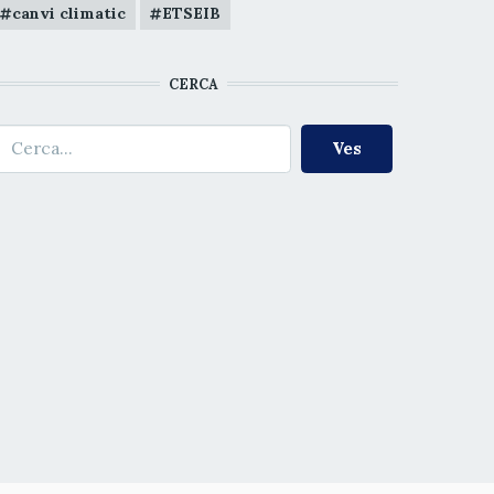
canvi climatic
ETSEIB
CERCA
erca